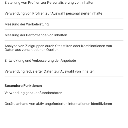
Wir wünschen viel Spaß beim Ausprobieren.
WAS DENKST DU DARÜBER?
Schreibe einen Kommentar
DEINE E-MAIL-ADRESSE WIRD NICHT VERÖFFENTLICHT.
ERFORDERLICHE FELDER SIND MIT
*
MARKIERT
Kommentar
*