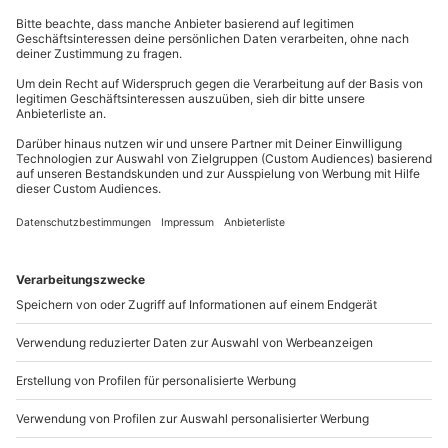
einen Hund? Ein Spaziergang mit dem Hund ist eine
gute Möglichkeit, um dem Vierbeiner die
Aufmerksamkeit zu schenken, die er verdient hat.
Gleichzeitig bekommst Du selbst ein wenig Bewegung
und Zeit mit dem Herzensmenschen. Neben einer
kleinen Auflockerung für die Füße birgt das auch
Möglichkeiten, die Seele baumeln zu lassen und sich
ausgiebig zu unterhalten
. Danach ist das
gemeinsame Kuscheln auf dem heimischen Sofa ganz
besonders schön. Und wenn Ihr auch gerne im Freien
kuschelt: Wie wäre es denn mit einer
Wanderung mit
flauschigen Alpakas
?
Das waren unsere Top 5 Erlebnisse für Pärchen, die
Deine Beziehung stärken werden. Das Wichtigste ist,
Euch gegenseitig Eure Zeit zu schenken. Du wirst
sehen, danach seid Ihr erst recht ein Herz und eine
Seele!