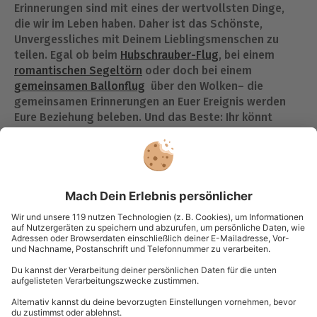
Erinnerungen sind mit eines der wertvollsten Dinge,
die wir im Leben haben. Daher ist das Schönste,
Unvergessliches mit Deinem Lieblingsmenschen zu
teilen. Egal ob beim
Hubschrauber-Flug
, bei einem
romantischen Segeltörn
oder doch bei einem
gemeinsamen Ballonflug
über den Wolken– die
gemeinsamen Erinnerungen an Euer Ereignis werden
Eure Beziehung beleben. Und das Beste: Ihr könnt
immer wieder das Erlebte aufleben lassen und in
Erinnerungen schwelgen.
Macht einen ausgiebigen
Spaziergang
Manchmal tut es so gut, mit Deinem Schatz Hand in
Hand einen schönen Spaziergang zu machen. Ihr habt