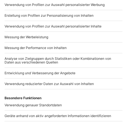
Wirkungen. Durch den Vorgang des Schwitzens wird
der Körper schonend gereinigt. Wenn Du in der Sauna
ausreichend Wasser trinkst, stellen das Schwitzen und
der Wasserverlust in der Sauna für Dich keine Gefahr
dar. Vor dem Saunabesuch musst Du aber keine
übermäßige Menge an Wasser zuführen.
Wie stark belastet ein Saunabad meinen
Körper?
Trotz der hohen vernommenen Temperaturen in der
Sauna sind die Risiken für Herz und Kreislauf gering.
Die Belastung ist somit nicht gefährdend.
Darf ich in der Schwangerschaft in die
Sauna?