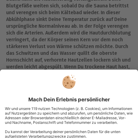
Blutgefäße weiten sich, sobald Du die Sauna betrittst
und verengen sich beim Kältebad wieder. In dieser
Abkühlphase sinkt Deine Temperatur zurück auf Deine
ursprüngliche Normalniveau ab. In der Folge verengen
sich die Arterien. Außerdem wird die Hautdurchblutung
verringert, da der Körper seinen Kern vor dem noch
stärkeren Verlust von Wärme schützen möchte. Durch
das Schwitzen und das Wasser quillt die oberste
Hornschicht auf, verhornte Hautzellen lockern sich und
werden leicht abgespült. Wenn Du trockene Haut hast,
wird zusätzlich die Struktur der Hornschicht
verbessert, da die Schweißdrüsen aktiviert werden.
Bei welchen Krankheiten hilft die Sauna?
Ein Saunabad kann bei verschiedenen Krankheiten im
Zusammenhang mit dem Herz- und Kreislaufsystem