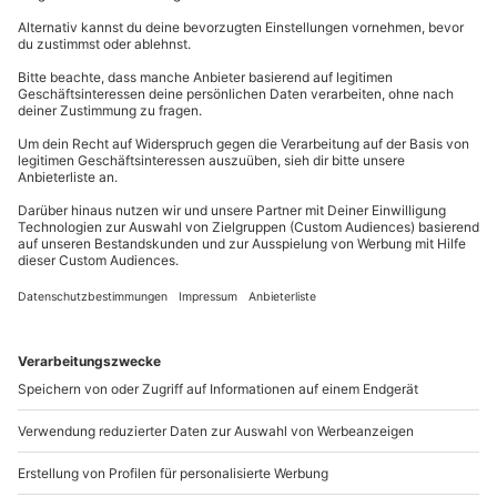
positive Auswirkungen haben. Bluthochdruck und
Blutniederdruck können zum Beispiel ausgeglichen
werden. Auch bei chronischen Beschwerden der
Atemwege wirkt die Sauna gesundheitsfördernd.
Asthma und Neurodermitis können durch regelmäßige
Saunagänge ebenso reduziert werden. Weiters können
Bandscheibenprobleme, Hauterkrankungen und
Stoffwechselstörungen verringert werden.
Beugt Sauna Erkältungen vor?
Ja, sie stärkt Deine Abwehrmechanismen und Dein
Immunsystem. In der gesundheitlichen Vorsorge ist die
Sauna eine viel verwendet Methode.
Ist schwitzen gesund?
Ja, in der Sauna gilt der Effekt des Schwitzens als
Basis für die folgenden positiven gesundheitlichen