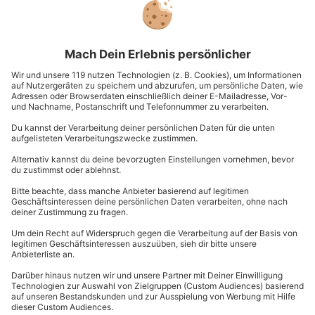
Die besten Date-Ideen zum Valentinstag
0
2446
8.01.26, 9:35
5 Regeln für eine glückliche Beziehung
0
23222
27.02.25, 13:39