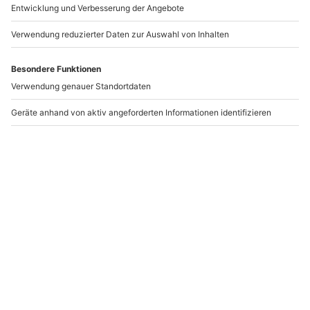
Valentinstag Wünsche: Wer wünscht sich
was?
0
42596
17.01.25, 14:12