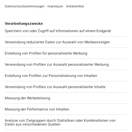
Valentinstag vergessen? 5 Minuten
Bastelanleitung
0
34034
20.01.25, 9:23
Fun Facts zum Valentinstag
0
30095
17.01.25, 14:30