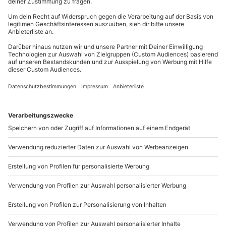
Das musst Du über eine Alpakawanderung
wissen!
0
1417
18.06.25, 9:20
Der Showdinner in the Sky Weltrekord
0
1041
23.04.25, 11:33