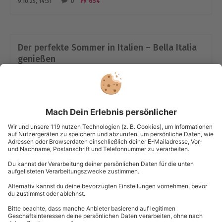
0
654
9.10.25, 14:31
Der perfekte Sommer in Italien – Bella Italia
genießen
0
990
23.07.25, 12:03