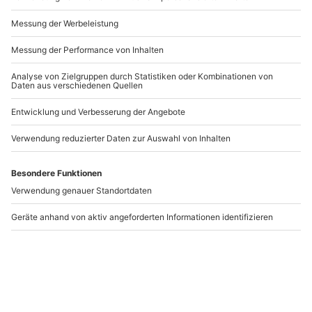
DIY Ideen für die Wohnung – So wird Dein
Zuhause einzigartig!
0
1136
14.03.25, 14:29
Die erholsamsten Wellness-Trends für
entspannte Gemeinsamzeit