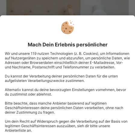
Entspannung garantiert: Wellness für zu
Hause
0
52845
22.12.21, 11:41
Peeling selber machen als Geschenk
0
29875
6.09.19, 12:18