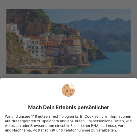
Das süße Leben spüren: Die schönsten Städte
in Süditalien
0
3927
22.06.26, 15:01