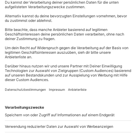
Deutsche Weinstraße: Roadtrip für Genießer
0
56800
10.06.26, 11:44
Geschenke unter 100€ – die perfekten
Geschenkideen
0
17599
9.06.26, 16:35