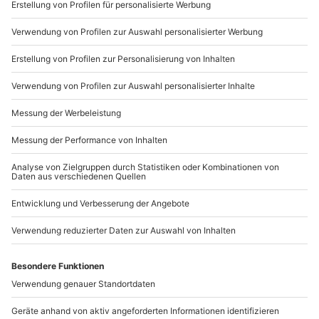
So sieht der perfekte Sommertag aus
0
599
2.06.26, 14:40
Story behind Vol. 5 – Wie Stefano Zarrellas
Familienküche zum buchbaren mydays