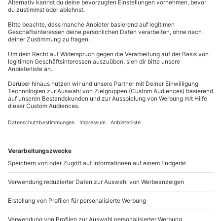
Ausreichend Oberteile, Tops, Hemden
Leichte bis warme Pullover – gerade am Meer
kann es abends kühl werden
Passende Jacken: Windjacken; leichte, warme
Jacken
Kurze und lange Hosen, Röcke und Kleider
Welche Schuhe für den Sommerurlaub passend sein
könnten:
FlipFlops für den Strand und Campingplatz-
Duschen
Sandalen für Zwischendurch
Bequeme Straßenschuhe fürs Sightseeing
Edle Abendschuhe fürs Dinner