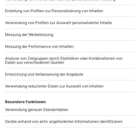
Wanderschuhe für aufregende Tagestouren
Welche Dinge Ihr im Kulturbeutel nicht vergessen
solltet:
Alles für die Mundhygiene: Zahnbürste,
Zahnpasta, Mundwasser, etc.
Make Up, tägliche Körperpflegeprodukte
Bürste, Haargummis & Klammern
Haarpflegeprodukte (Tipp: Eure Haare werden
vor allem durch häufiges Baden im Meer und
anschließendes Waschen besonders beansprucht.
Informiert Euch am Besten vorher, welche
Haarpflege im Sommerurlaub Eure Haare am
besten vor Schäden schützt!)
Schmuck
Weitere wichtige Dinge: