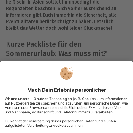
heiß sein. In Asien solltet Ihr unbedingt die
Regenzeiten beachten. Sich vorher ausreichend zu
informieren gibt Euch immerhin die Sicherheit, alle
Eventualitäten berücksichtigt zu haben. Letztlich
bleibt das Wetter doch wohl leider Glückssache!
Kurze Packliste für den
Sommerurlaub: Was muss mit?
Es ist jedem schon einmal passiert: Angekommen im
Urlaub stellt man fest, dass man das Wichtigste
zuhause hat liegen lassen. Damit Ihr diesmal alle
sieben Sachen beisammen habt, kommt hier eine kurze
Sommerurlaub Checkliste mit den Essentials:
Welche Kleidung für den Sommerurlaub Ihr
mitnehmen solltet: