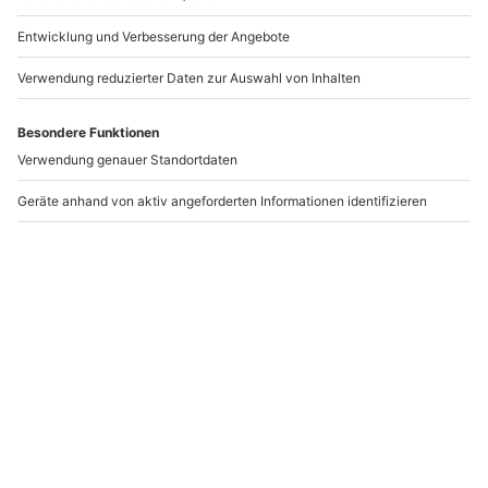
Erding
und übernachte im thermeneigenen
Hotel
Victory
. Verbinde Luxus, Wellness, Unterhaltung und
Badespaß miteinander – die perfekte Gemeinsamzeit
mit Deinen Liebsten!
WAS DENKST DU DARÜBER?
Schreibe einen Kommentar
DEINE E-MAIL-ADRESSE WIRD NICHT VERÖFFENTLICHT.
ERFORDERLICHE FELDER SIND MIT
*
MARKIERT
Kommentar
*