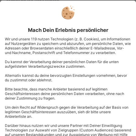
Atmosphäre verzaubern.
Zeit für Badespaß im Galaxy
Rutschenparadies
Ausgeruht und gestärkt geht es weiter in die
größte
Rutschenwelt Europas
: Entdecke die 28 spektakulären
Wasserrutschen mit einer Gesamtlänge von 2.850
Rutschmetern und drei Schwierigkeitslevel, die auch
für Kinder und vorsichtige Rutscher geeignet sind.
Starte sanft mit der längsten Reifenrutsche Magic Eye
und steigere Dich mit der
Black Mamba
oder der
X-
Treme Faser
für dein ultimatives Rutscherlebnis.
Aufgepasst: Ein echtes Highlight ist die 2023 eröffnete
Indoor-Extremrutsche „
Big Bang
“ mit Lichteffekten
und Kräften von bis zu 4 g. Erlebe Halfpipe auf einem
Reifen!