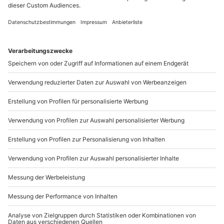
Schnapp dir eine Matte und rutsche auf der Rainbow Racer
mit Deinen Lieblingsmenschen um die Wette.
Der perfekte Ausklang für Deinen
Thermentag
Falls das Wetter es zulässt, kannst Du Dich in einem
der
Thermalbecken
im Outdoor Bereich bei einem
herrlichen Sonnenuntergang entspannen und den Tag
in einer der gemütlichen Hängematten ausklingen
lassen. Genieße absolute Ruhe und exklusiven Luxus
im
VIP-Bereich
und stärke dich bei einem
abschließenden Restaurantbesuch für die Heimfahrt.
Ein Tagestrip reicht Dir nicht, um alles zu entdecken?
Dann plane Deinen nächsten
Kurzurlaub in der Therme