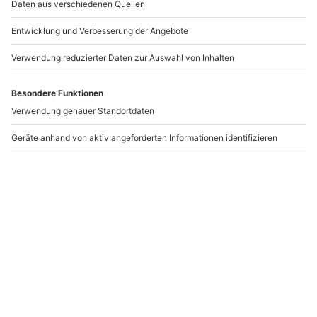
und das kultige DDR-Getränk „Vipa“ sind mit
inbegriffen.
Der Natur ganz nahe kommen in der
Sächsischen Schweiz
Buchenwälder, Felsriffe und Wildbäche. In der
Sächsischen Schweiz zeigt sich die Natur Deutschlands
mal wieder von ihrer schönsten Seite. Dieser
faszinierende Nationalpark eignet sich hervorragend
für genüssliche Spaziergänge oder abenteuerliche
Wanderungen. In diesem malerischen Paradies solltet
Ihr auch unbedingt einmal die Basteibrücke begehen.
Von dort aus habt Ihr einen atemberaubenden Blick
über das Elbtal und die Tafelberge der sächsischen
Schweiz.