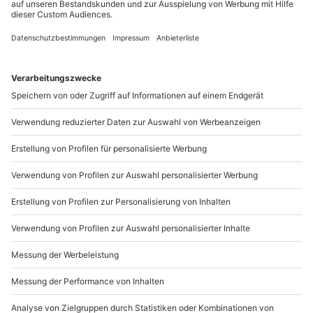
Zeitreise durch die Geschichte
Berlins
Berlin, Berlin, wir fahren nach Berlin! Richtig gehört,
der Nächste Stopp ist unsere Hauptstadt. Unserer
Meinung nach ist kein Roadtrip durch Deutschland
möglich, ohne das Herz des Landes besucht zu haben.
Nehmt Euch Zeit und schaut Euch die Stadt mit ihrer
Geschichte und ihren Abermillionen
Sehenswürdigkeiten in Ruhe an. Seid auf der Suche
nach einer Unterkunft, findet Ihr hier
besondere Hotels
in Berlin.
Wir haben noch einen coolen Tipp für Euch parat. In
Berlin gibt es eine
Stadtrundfahrt
mit original DDR-
Oldtimer. Hier erlebt Ihr eine ultimative Zeitreise in die
DDR. Das Beste daran: die original Berliner Currywurst