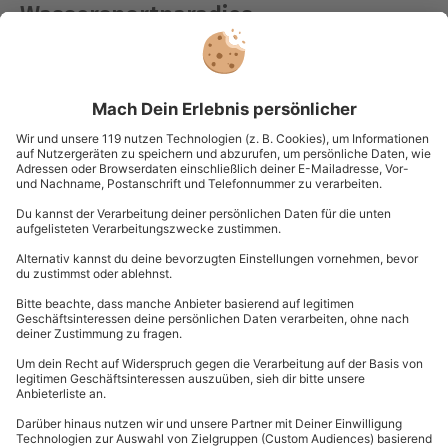
Wassersportparadies
Mecklenburgische Seenplatte
Unserer Meinung nach, gehen atemberaubende
Landschaften immer! Deshalb ist der nächste Stopp
auf unserer Liste die Mecklenburgische Seenplatte.
Hier befindet sich der Nationalpark Müritz. Er ist
Deutschlands größter an Land gelegener Nationalpark
und hat einiges zu bieten.
Ihr müsst aber keine Naturliebhaber sein, um hier auf
Eure Kosten zu kommen. Die Mecklenburgische
Seenplatte mit einem Verbund von über 1000 Seen ist
für Sportliebhaber und vor allem Wassersportler ein
wahres Paradies. Hier könnt Ihr
Kajak fahren
oder
Segeln, aber auch Wassersportarten wie Stand-Up-
Paddeling werden angeboten.