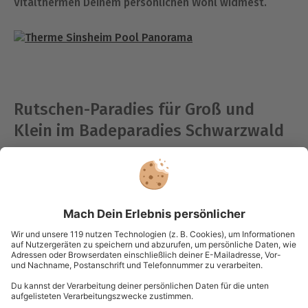
Vitalthermen Deinem persönlichen Wohl widmest.
Rutschen-Paradies für Groß und
Klein im Badeparadies Schwarzwald
Crazy Viper, Galaxy Flash oder Space Wave sind nur ein
paar der 20 Rutschen im Galaxy-Bereich des
Badeparadieses im Schwarzwald. Außerdem bietet das
Erlebnisbad eine Palmenoase mit 200 Palmen und eine
wohltuende Wellnessoase mit vier thematisierten
Saunen. Echter Wohlfühlfaktor! Dies macht das
Badeparadies zu einem der beliebtesten Wasserparks
in Deutschland. Das absolute Highlight des
Badeparadieses: Es öffnet an heißen Sommertagen
sein Panoramadach und wird somit zum Freiluft-