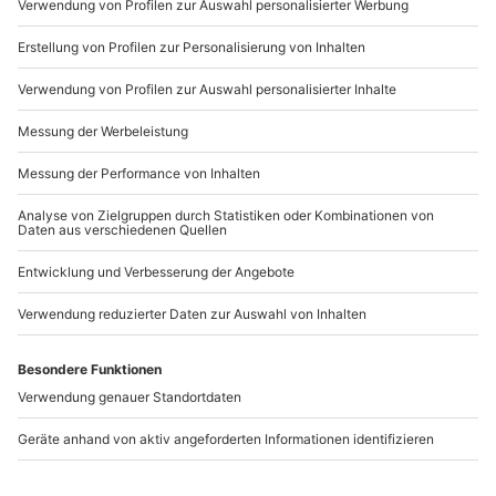
Dschungel fühlen. Ein einzigartiges Erlebnis!
Wir hoffen, wir konnten Dich für Deinen nächsten
Besuch in den Wasserparks in Deutschland inspirieren
und wünschen Dir und Deinen Liebsten jede Menge
Spaß beim Baden!
WAS DENKST DU DARÜBER?
Schreibe einen Kommentar
DEINE E-MAIL-ADRESSE WIRD NICHT VERÖFFENTLICHT.
ERFORDERLICHE FELDER SIND MIT
*
MARKIERT
Kommentar
*