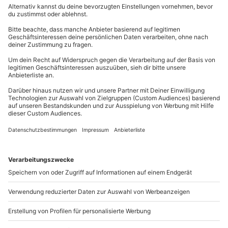
Erlebnisbad. Das heißt, das Schwimmbad kann
wetterunabhängig aufgesucht werden, wenn man auf
der Suche nach großem Badespaß ist.
Exotisches Wasserparadies: Tropical
Islands
Traumhafter Aufenthalt wie im Süden! Tropische
Pflanzen, Palmen und Terrarien erwarten Dich im
Tropical Islands in Berlin. Spaziere den 200 Meter
langen Sandstrand entlang, höre das Rauschen des
Wasserfalls und schwimme durch die Lagune mit
Grotte. Ja, Tropical Islands unterscheidet sich von den
anderen Wasserpark Deutschland. Mit dem größten
Indoor-Regenwald der Welt und einer riesigen
Saunalandschaft wirst Du Dich wie mitten im Wellness-