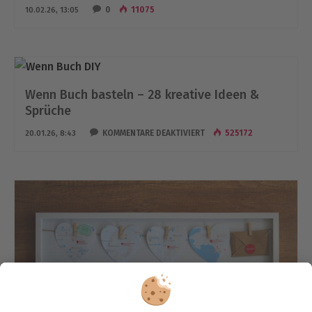
0
11075
10.02.26, 13:05
Wenn Buch basteln – 28 kreative Ideen &
Sprüche
FÜR
KOMMENTARE DEAKTIVIERT
525172
20.01.26, 8:43
WENN
BUCH
BASTELN
–
28
KREATIVE
IDEEN
&
SPRÜCHE