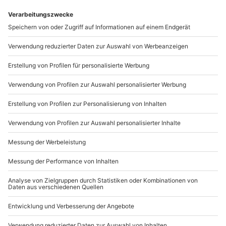
Leckeren Weihnachtslikör selber machen
1
196815
19.11.25, 14:21
DIY Weihnachtsideen: Weihnachten zum
Selbermachen
0
413
22.10.25, 10:12
Gutscheine verpacken leicht gemacht: Unsere
besten Ideen für ein kreatives Geschenk
0
44601
1.07.25, 14:10