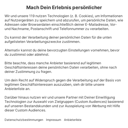
Valentinstag Geschenke selber machen – 6
kreative DIY Ideen
0
71273
15.01.26, 15:25
Weihnachtsdeko basteln leicht gemacht
0
521
4.12.25, 14:03