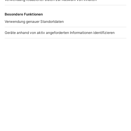
Badesalz selber machen – Geschenkidee für
mehr Entspannung
0
40739
19.02.25, 8:48
Gute Besserung Karte basteln
0
16263
18.02.25, 15:07
Geburtstag im Glas verschenken
0
47854
11.02.25, 13:32