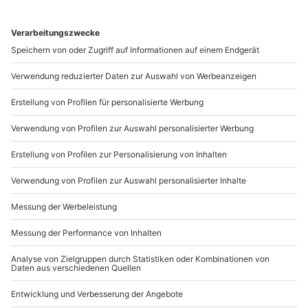
Jetzt entdecken
BELIEBTE BEITRÄGE
DIY-GESCHENKE, ANLEITUNGEN &
INSPIRATION | MYDAYS MAGAZIN
Verleihe Deinen Geschenken einen persönlichen Touch und
überrasche Deine Liebsten mit selbst gemachten
Kleinigkeiten. DIY-Geschenke sind eine originelle
Möglichkeit, Deinen Lieblingemenschen eine große freude
zu machen. Von hausgemachten Leckereien bis zu
wohltuenden Wellness Produkten. Vom lustigen Wenn-