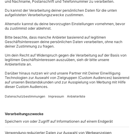
Stoffband (7 – 8 cm) für Schleife
Stoffband zum Befestigen (8 cm)
Schere
Klebestift
Und so geht’s:
Wenn Du keine extra Stoffbänder zu Hause hast, dann
schau doch einfach mal in Deinem Kleiderschrank. Dort
findest Du bestimmt ein Kleidungstück, an dem noch
die Bändchen dran sind, mit denen man die Jacke oder
Bluse am Kleiderbügel aufhängt.
Zuerst klebst Du die beiden Enden des ersten
Stoffbandes so aufeinander, dass das Band einen
Ring bildet. Dort, wo sich die Enden treffen, ist die