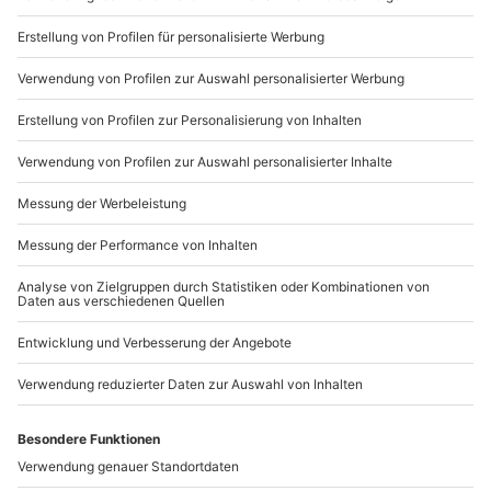
Mitte der Rückseite Deiner Schleife. Die genau
gegenüberliegende Stelle ist die Mitte der Vorderseite
Deiner Schleife. Nun drückst Du diese beiden Punkte
aufeinander, legst das zweite Stoffband darüber und
knotest es auf der Rückseite zusammen.
Jetzt biegst du eine Seite der Büroklammer leicht auf
und fädelst die Schleife über den Knoten auf die
Klammer auf. Du kannst sie aber auch mit Hilfe des
zweiten Stoffbandes an das obere Ende der
Büroklammer binden. Jetzt nur noch zurechtrücken und
– fertig!
Hiermit hast Du aber nicht nur ein Schmuckstück für
Deine Karte kreiert, sondern auch noch zwei praktische