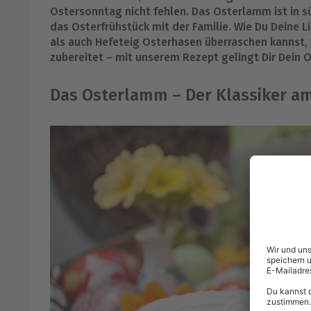
Ostersonntag nicht fehlen. Das Osterlamm ist in sü
das Osterfrühstück mit der Familie. Wie Du Dein
als auch Hefeteig Osterhasen überraschen kannst, v
zubereitet – mit unserem Rezept gelingt Dir Dein 
Das Osterlamm – Der Klassiker am