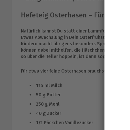
Hefeteig Osterhasen – Für Klein 
Natürlich kannst Du statt einer Lammform auch e
Etwas Abwechslung in Dein Osterfrühstück bringst
Kindern macht übrigens besonders Spaß, denn das 
können dabei mithelfen, die Häschchen zu formen u
so über die Teller hoppeln, ist dann sogar doppelt
Für etwa vier feine Osterhasen brauchst Du folgen
115 ml Milch
50 g Butter
250 g Mehl
40 g Zucker
1/2 Päckchen Vanillezucker