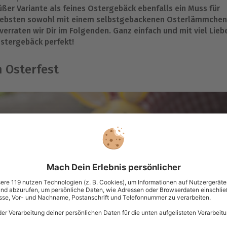
ßer Variante als feines Ostergebäck ebenfalls ein Muss für
e Liebsten sowohl mit einem selbstgebackenen Osterlämmchen
erraten wir Dir im Folgenden. Ganz einfach und mit viel Lieb
Ostergebäck perfekt!
 Osterfest