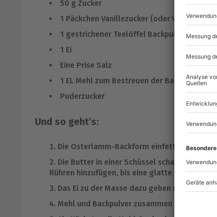
50 g Zucker
1 Päckchen Vanillezucker (oder Vanille Arom
1 gestrichener Teelöffel Backpulver
1 Ei
Eine Prise Salz
1 EL Mehl zum Bestreuen der Backform
Puderzucker
Und so geht’s:
Die Osterlamm-Backform einfetten und mit
Die Butter in einer Schüssel schaumig schla
Rühren hinzufügen, bis eine glatte Masse ents
Das Ei zu der Masse dazu geben und ca. 1 Mi
Mehl und Backpulver zusammen in eine Schü