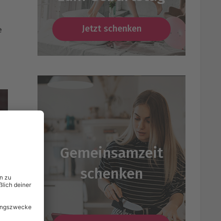
Jetzt schenken
e
Gemeinsamzeit
schenken