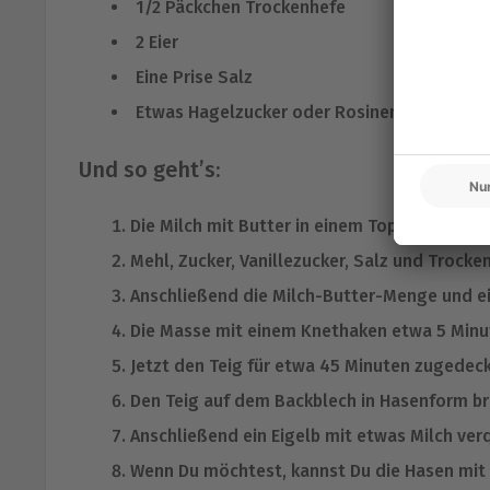
1/2 Päckchen Trockenhefe
2 Eier
Eine Prise Salz
Etwas Hagelzucker oder Rosinen zum Dekor
Und so geht’s:
Die Milch mit Butter in einem Topf erwärmen
Mehl, Zucker, Vanillezucker, Salz und Trocke
Anschließend die Milch-Butter-Menge und ei
Die Masse mit einem Knethaken etwa 5 Minut
Jetzt den Teig für etwa 45 Minuten zugedeck
Den Teig auf dem Backblech in Hasenform br
Anschließend ein Eigelb mit etwas Milch ver
Wenn Du möchtest, kannst Du die Hasen mit 