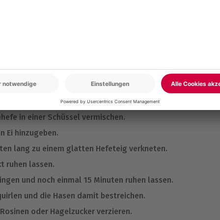
ieren
.
nhefe in einer Schüssel vermischen.
n Ei hinzugeben.
en lang zu einem glatten Hefeteig verkneten.
t ruhen lassen.
ingen und noch einmal 15 Minuten ruhen lassen.
quirlen und die Hasen damit bestreichen.
Rosinen oder Hagelzucker verzieren.