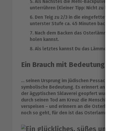
Als Nächstes die Mehl-Backpulver-Mischun
unterrühren (Kleiner Tipp: Nicht zu lange rühre
Den Teig zu 2/3 in die eingefettete Osterla
unterster Stufe ca. 45 Minuten backen.
Nach dem Backen das Osterlämmchen in der F
holen kannst.
Als letztes kannst Du das Lämmchen mit Pud
Ein Brauch mit Bedeutung – Wuss
… seinen Ursprung im jüdischen Pessachfest hat? F
symbolische Bedeutung. Es erinnert an das „Pessa
der ägyptischen Sklaverei geopfert wurde. Im Chr
durch seinen Tod am Kreuz die Menschheit erlöst hat
verspeisen – und erinnern an die Osterbotschaft 
noch so geht, für den ist das Osterlamm Rezept ge