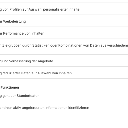
a)
 etwas Mehl bestäuben.
gen, danach Zucker, Vanillezucker und Salz nach und nach unt
teht.
nute auf höchster Stufe rühren.
ssel geben.