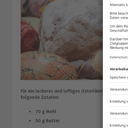
Für ein leckeres und luftiges Osterlämmchen brau
folgende Zutaten:
70 g Mehl
50 g Butter