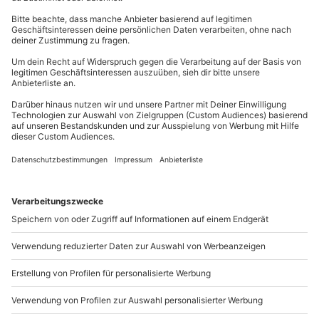
Segeln als Hochzeitsgeschenk
liebevoll verpacken
Deine Lieblingsmenschen lieben alles, was mit
Wassersport zu tun hat? Beim
romantischen Segeltörn
werden sie nach einem herzlichen Proseccoempfang in
die Geheimnisse des Segelns eingewiesen. Du findest,
dass dieses Geschenk perfekt zur Hochzeit passt? Wir
zeigen Dir, wie Du diese Idee kreativ und mit Liebe
verpackst!
Was Du brauchst:
Papier zum falten
Räucherstäbchen oder Zahnstocher