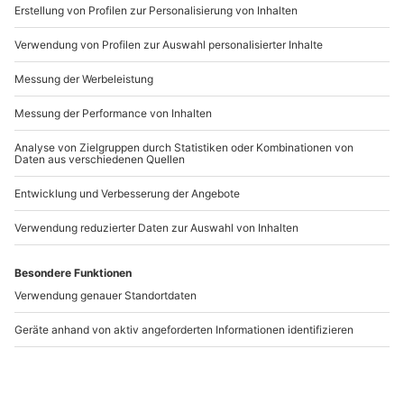
Segel Geschenk Gutschein
Diverse Verzierungen
Und so geht’s:
Falte ganz einfach und schnell ein Papierschiff. Wenn
dieses fertig ist, kannst Du verschiedene Verzierungen
anbringen. Wie wäre es mit einem Rettungsreifen?
Male diesen auf ein weißes Papier, schneide ihn aus
und bringe eine Schnur an. Fertig ist der Rettungsring!
Natürlich soll das Brautpaar sich selbst auch auf dem
Schiffchen sehen. Zeichne deshalb zwei
Strichmännchen auf ein Blatt, schneide es aus und
klebe sie in das Schiff. Auf einem Zahnstocher oder
einem Räucherstäbchen befestigst Du noch die
passende Flagge und klebst diese an. Schon hast Du
Dein unglaublich süßes Hochzeitsgeschenk fertig!