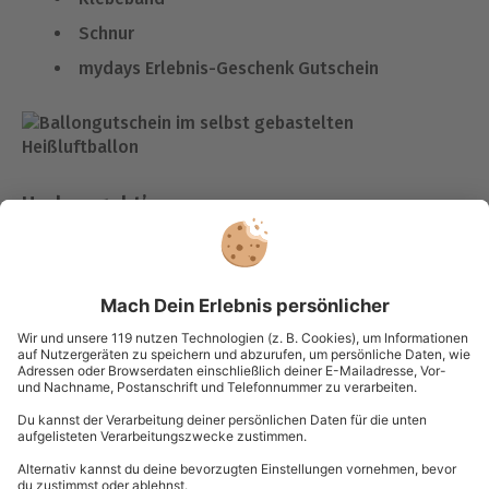
Schnur
mydays Erlebnis-Geschenk Gutschein
Und so geht’s:
Schnapp Dir eine Schachtel, die erkennen lässt, dass es
sich um den Korb eines Heißluftballons handeln soll.
Schneide Dir zwei gleich lange Stücke von der Schnur
ab. Klebe die Enden jeweils in die Ecken der Schachtel
und befestige sie mit einer zusätzlichen kurzen Schnur
am Luftballon. Nach diesen wenigen Schritten ist Dein
Heißluftballon auch schon fertig. Lege noch den
mydays Gutschein in den Ballonkorb und schon sind
Deine Lieblingsmenschen bereit zum abheben!