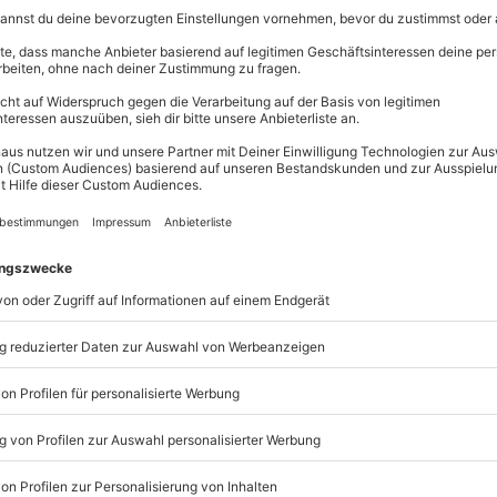
adt bekommt Ihr bei einem Besuch der „
Over the Edge
“-
 Europas und befindet sich auf dem Aussichtsdeck
A´dam
m. Außerdem gibt es auf der Aussichtsplattform ein
ulisse des Hafens genießen könnt. Dieses Erlebnis wird ein
gt dafür, dass Ihr den Junggesellenabschied des Bräutigams 
ländische Hauptstadt zu einem spektakulärem Wochenendtrip 
t, was das Herz eines Junggesellen begehrt. Von der
n ist für alles gesorgt. Unter anderem erwartet Euch eine
ookout.
Einfach perfekt für einen Ausflug mit Jungs.