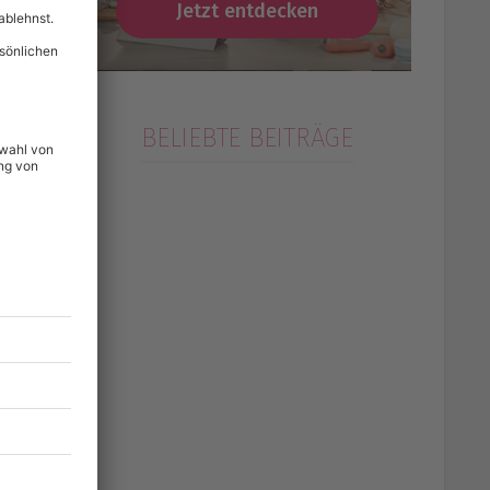
Jetzt entdecken
BELIEBTE BEITRÄGE
so
zu