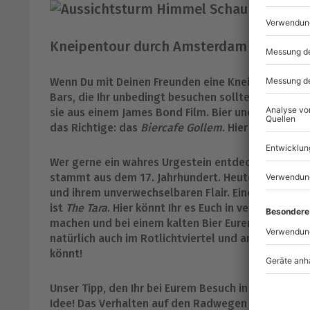
Kneipentour durch Amsterdam
Wenn Du mit Deinen Freunden eine Kneipentour du
Bars, die Ihr unbedingt besuchen solltet. Sehenswer
sie aus einem James Bond Film. Bier und Cocktails 
das Richtige: das
Biercafe Gollem
. Hier gibt es hu
Wer gerne ein wahres Urgestein entdecken möchte
stammt aus dem 17. Jahrhundert. Heute überzeugt
und ihrem unverwechselbaren Flair. Eine weitere Ba
ist
The Tara
. Hier könnt Ihr es Euch in verschieden
machen und bei einem kalten Bier Euren Junggeselle
natürlich auch im Rotlichtviertel und am Rembrandt
könnt!
Unser Tipp, den Ihr bei Eurem Besuch in Amsterdam 
Idee! Das Verhalten auf den Radwegen in Holland