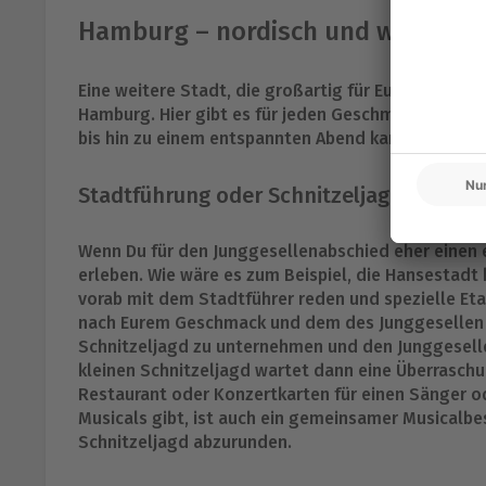
Hamburg – nordisch und weltoffe
Eine weitere Stadt, die großartig für Euren Jungge
Hamburg. Hier gibt es für jeden Geschmack das ri
bis hin zu einem entspannten Abend kannst Du hier
Stadtführung oder Schnitzeljagd durch
Wenn Du für den Junggesellenabschied eher einen 
erleben. Wie wäre es zum Beispiel, die Hansestadt
vorab mit dem Stadtführer reden und spezielle Eta
nach Eurem Geschmack und dem des Junggesellen ge
Schnitzeljagd zu unternehmen und den Junggeselle
kleinen Schnitzeljagd wartet dann eine Überraschu
Restaurant oder Konzertkarten für einen Sänger o
Musicals gibt, ist auch ein gemeinsamer Musicalbe
Schnitzeljagd abzurunden.