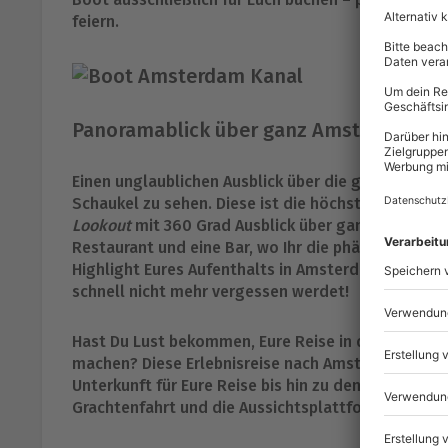
feiern.
Panoramablick über ganz Amsterdam
Einen unglaublichen Ausblick über die gesamte St
Schaukel zu sehen. Diese ist die höchste Schaukel
Lookout
mit 360 Grad Ausblick über ganz Amsterda
Restaurant und eine Bar, wo Ihr die phänomenale K
Highlight Eures Aufenthalts in Amsterdam und sor
schnell nicht mehr vergessen werdet!
Hast Du Lust bekommen, Eure Reise in die nieder
machen? Diese Erlebnisreise nach Amsterdam biete
Unterkunft für Eure Reise bis hin zu den Erlebnisse
Grachtenfahrt und die Aussichtsplattform
A´dam L