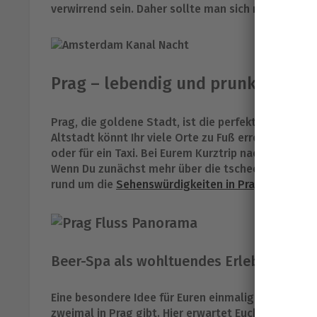
verwirrend sein. Daher sollte man sich nur mit kla
Prag – lebendig und prunkvoll
Prag, die goldene Stadt, ist die perfekte Stadt fü
Altstadt könnt Ihr viele Orte zu Fuß erreichen, dad
oder für ein Taxi. Bei Eurem Kurztrip nach Prag kö
Wenn Du zunächst mehr über die tschechische Haup
rund um die
Sehenswürdigkeiten in Prag
einlesen.
Beer-Spa als wohltuendes Erlebnis für d
Eine besondere Idee für Euren einmaligen Kurztrip 
zweimal in Prag gibt. Hier erwartet Euch ein beso