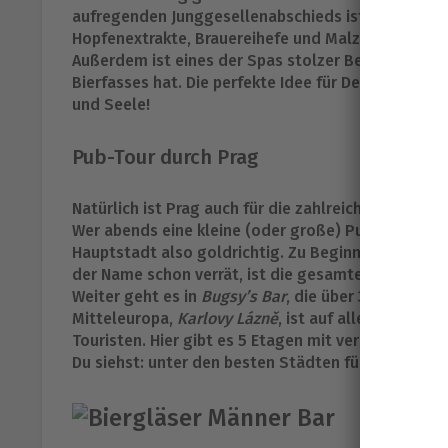
aufregenden Junggesellenabschieds ist. In diesem 
Hopfenextrakte, Brauereihefe und Malz haben vers
Außerdem ist eines der Spas stolzer Besitzer ein
Bierfasses hat. Die perfekte Idee für Deinen Jungg
und Seele!
Pub-Tour durch Prag
Natürlich ist Prag auch für die zahlreichen Bars un
Wer abends eine kleine (oder große) Pub-Tour mit
Hauptstadt also goldrichtig. Zu Beginn Eurer Tour d
der Name schon verrät, ist die gesamte Bar ein rie
Weiter geht es in
Bugsy’s Bar
, die über 300 Cocktai
Mitteleuropa,
Karlovy Lázně
, ist auf alle Fälle ei
Touristen. Hier gibt es 5 Etagen mit verschiedene
Du siehst: unter den besten Städten für den Jungge