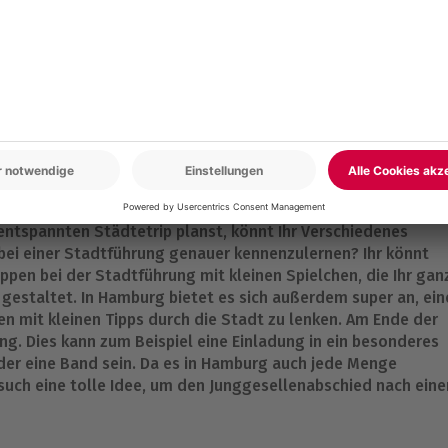
n
sellenabschied ist, findest Du im Norden Deutschlands:
chtige Programm, denn von einem ereignisreichen Clubbesuch
 mit Deinen Freunden alles erleben.
 Hamburg
entspannten Städtetrip planst, könnt Ihr Verschiedenes
 bei einer Stadtführung genauer kennenzulernen? Ihr könnt
ppen bei der Stadtführung mit kleinen Spielchen, die Ihr gan
staltet. In Hamburg bietet es sich außerdem super an, ein
n mit kleinen Tipps durch die Stadt zu lenken. Am Ende der
ng. Dies kann zum Beispiel eine Einladung in ein besonderes
der eine Band sein. Da es in Hamburg auch jede Menge
such eine tolle Idee, um den Junggesellenabschied nach eine