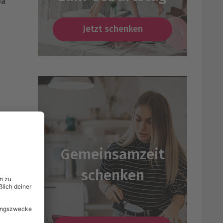
pa
Jetzt schenken
Gemeinsamzeit
schenken