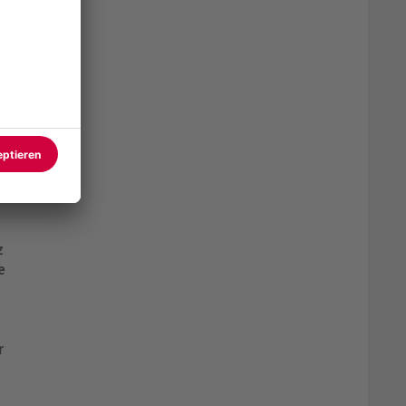
z
e
r