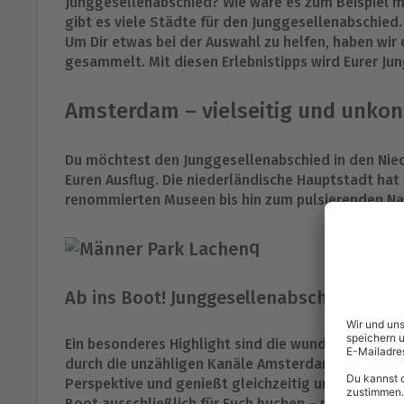
Junggesellenabschied? Wie wäre es zum Beispiel 
gibt es viele Städte für den Junggesellenabschied.
Um Dir etwas bei der Auswahl zu helfen, haben wir
gesammelt. Mit diesen Erlebnistipps wird Eurer Ju
Amsterdam – vielseitig und unkon
Du möchtest den Junggesellenabschied in den Nied
Euren Ausflug. Die niederländische Hauptstadt hat 
renommierten Museen bis hin zum pulsierenden Nac
q
Ab ins Boot! Junggesellenabschied auf 
Ein besonderes Highlight sind die wunderschönen G
durch die unzähligen Kanäle Amsterdams? Dabei ent
Perspektive und genießt gleichzeitig unvergesslic
Boot ausschließlich für Euch buchen – perfekt um