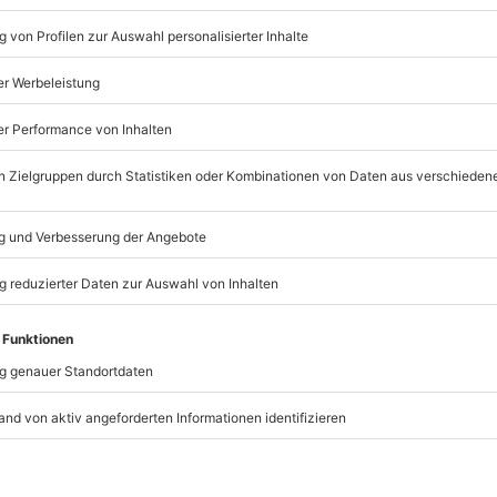
rch Amsterdam unternehmen möchtest, gibt es einige coole
t ist auf alle Fälle die
Vesper Bar
, die beinahe wirkt, als wär
warten hier auf Euch. Für wahre Bierfans ist diese Bar genau
nderte von Craft-Biersorten, die Ihr ausprobieren könnt.
, sollte unbedingt
Hanneke’s Boom
besuchen. Die Kneipe
 sie vor allem mit ihrem gemütlichen Außenbereich am Wass
r, welche streng genommen gleich drei Kneipen in sich verein
en Räumen oder auf einer der beiden Terrassen gemütlich
nabschied feiern. Solltet Ihr weitere Bars suchen, gibt es
plein viele unterschiedliche Bars, die Ihr unsicher machen
beachten solltet: Betrunken Radfahren ist definitiv keine gu
 folgt ganz eigenen Gesetzen und kann manchmal schon etw