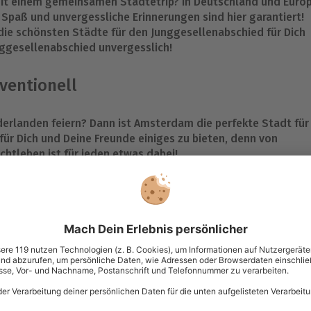
mit einem gemeinsamen Städtetrip? In Deutschland und Euro
 Spaß und unvergessliche Erinnerungen sind hier garantiert!
 die schönsten Städte für den Junggesellenabschied für Dich
nggesellenabschied unvergesslich!
ventionell
erlanden feiern? Dann ist Amsterdam die perfekte Stadt für
für Dich und Deine Freunde einiges zu bieten, denn von
htleben ist für jeden etwas dabei!
dem Kanal
rachten der Stadt. Wie wäre es also mit einer Bootsfahrt
deckt Ihr die historische Stadt aus einer anderen
he Momente mit den Jungs. Häufig könnt Ihr auch ein ganzes
 einen gelungenen Junggesellenabschied in Amsterdam zu