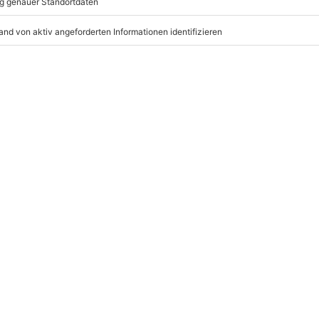
 zum Lachen war. Da bleibt uns nur noch zu wünschen: Alle
LENE BEITRÄGE
Schöne
Originelles
Geburtstagskarten zum
Hochzeitsgeschenk
Ausdrucken
basteln
KST DU DARÜBER?