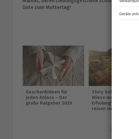
Mamas, deren Lieblingsgeschenk schon immer etwas
Gute zum Muttertag!
EMPFOH
Geschenkideen für
Story behind Vol. 7:
jeden Anlass – Der
Wieso man für echte
große Ratgeber 2026
Erholung nicht weit
reisen muss
WAS DEN