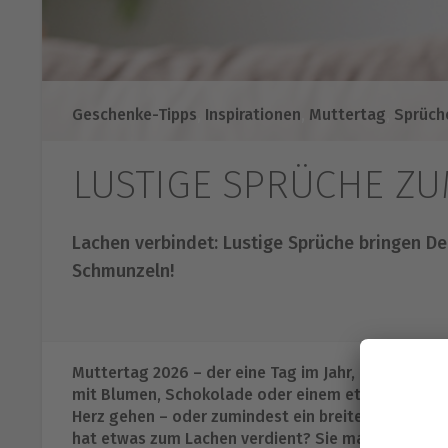
Geschenke-Tipps
,
Inspirationen
,
Muttertag
,
Sprüch
LUSTIGE SPRÜCHE Z
Lachen verbindet: Lustige Sprüche bringen D
Schmunzeln!
Muttertag 2026 – der eine Tag im Jahr, an dem wir o
mit Blumen, Schokolade oder einem etwas schief g
Herz gehen – oder zumindest ein breites Grinsen au
hat etwas zum Lachen verdient? Sie managen das Fa