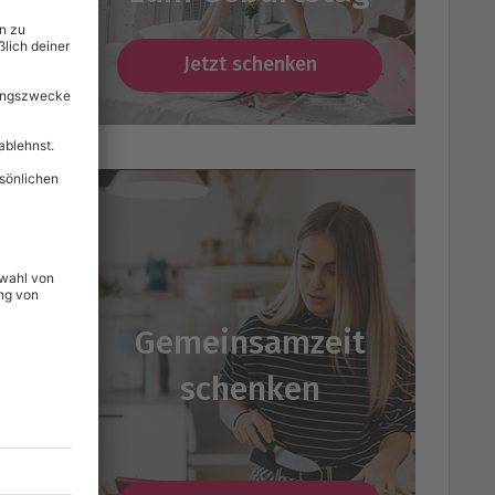
le
Jetzt schenken
”
”
Gemeinsamzeit
schenken