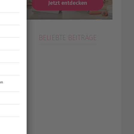
Jetzt entdecken
BELIEBTE BEITRÄGE
k
r