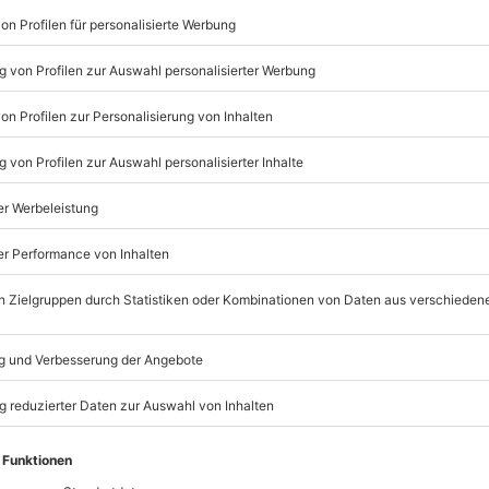
Du hast es einfach vorgemacht – mit Haltung und Humor.”
ehmen. Fazit: Du bist ein Superheld in Zivilkleidung!”
ken… aber Du hast ja schon mich.”
ht. Heute klingen sie nach Weisheit mit Nachklang.”
 vorher bei Dir nachfragen, wie das geht.”
ber, Coaches und Influencer sind nur Fußnoten.”
r die Pubertät noch den Finanzamtbrief.”
dran für jemanden, der sich morgens gleichzeitig um Frühstüc
sondern auch Du! Diese Muttertagssprüche kannst Du
ama verschicken oder auf eine selbstgebastelte
tagsgeschenk für humorvolle Mamas findest Du auch in
em witzigen
Comedy-Dinner
oder einer
Weinprobe
? Perfekt fü