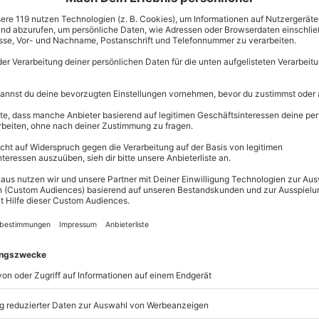
schlechtes Benehmen und trotzdem immer einen lockeren
 ihrem Ehrentag nicht nur liebevolle, sondern auch humorvol
, liebevoll-ironische und lustige Sprüche, mit denen Du Deiner
 ist. Ein Original mit Nerven aus Stahl und einem Herzen aus
kt und mit Verstand liebt. Danke für diesen Balanceakt!”
Du Chaos in Ordnung verwandelst. Und das ganz ohne Umhang.
lent, mit einem Blick mehr zu sagen als mit tausend Worten.
ld, schlechterem Zeitmanagement und keiner Ahnung, wie Du
bungsverfahren – und trotzdem warst Du immer
Leben steht eine müde Mutter, die mir einst den Rücken
 von Dir mitgeschrieben – oft mit Kaffee in der Hand und