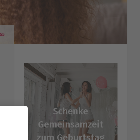
55
Schenke
Gemeinsamzeit
r,
zum Geburtstag