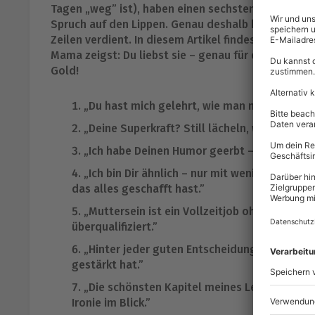
Tagen „weg” ist), haben einen sechsten Sinn für 
Spruch auf den Lippen. Genau deshalb haben sie an
Zeilen verdient. In diesem Artikel findest Du kluge
Mama zeigst: Du liebst sie – genau für das, was sie
Gold!
„Du hast mich gelehrt, wie man mit Herz den
„Deine Superkraft? Still lächeln, während 
„Ich habe Deinen Humor geerbt – und Dein Ta
„Ich bin Dir ähnlich – nur mit weniger Gedu
das alles geschafft hast.”
„Muttersein ist ein Vollzeitjob ohne Bewer
überqualifiziert.”
„Hinter jeder guten Entscheidung in meinem 
gestärkt hat.”
„Die schönsten Kapitel meines Lebens wurden
Ironie im Blick.”