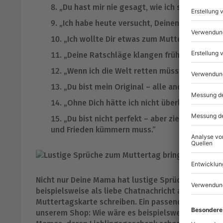
„Du hast mir nie gesagt, wie ich sein soll. 
„Ich habe heute versucht, Deinen Job zu übern
„Ich wollte Dir etwas zum Muttertag schen
„Deine Ratschläge klangen früher nach Pflic
„Wenn ich die Welt retten müsste, würde ich
„Du bist mein Original – alle anderen Ratge
„Ohne Dich hätte ich nicht überlebt – wede
„Du bist nicht perfekt – aber ziemlich nah 
und Frieden kümmern muss.”
Nicht nur Deine Mama hat lustige Sprüche parat, 
beispielsweise als liebe Chatnachricht an Deine M
Muttertagskarte schreiben. Ein passendes Mutter
unserem Shop: Wie wäre es beispielsweise mit ein