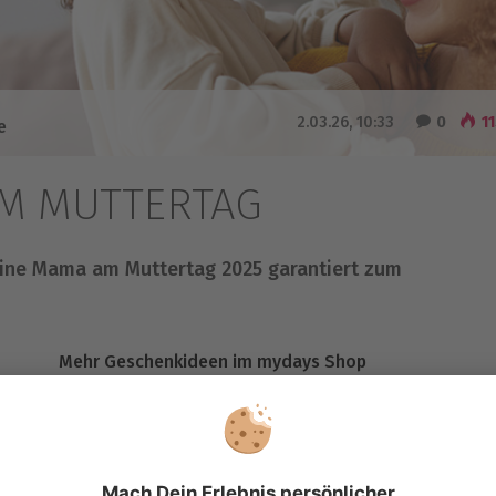
2.03.26, 10:33
0
11
e
UM MUTTERTAG
eine Mama am Muttertag 2025 garantiert zum
Mehr Geschenkideen im mydays Shop
ffiziell sagen: “Mama, du bist die Beste!” Und zwar nicht nur
ebackenen Kuchen, sondern auch mit Worten, die direkt ins
fs Gesicht zaubern. Denn ganz ehrlich: Wer, wenn nicht Mütte
milienchaos, finden alles (auch das Ladekabel, das seit 3