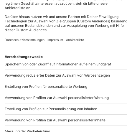
A post shared by mydays (@mydays.de)
Dieser kleine DIY-Mistelzweig ist der perfekte Last-
Minute-Hingucker für Eure Weihnachtsgeschenke:
simpel, schnell gemacht und mit einer persönlichen
Note. Ideal für alle, die es unkompliziert mögen – aber
nicht auf Charme verzichten wollen.
WAS DENKST DU DARÜBER?
Schreibe einen Kommentar
DEINE E-MAIL-ADRESSE WIRD NICHT VERÖFFENTLICHT.
ERFORDERLICHE FELDER SIND MIT
*
MARKIERT