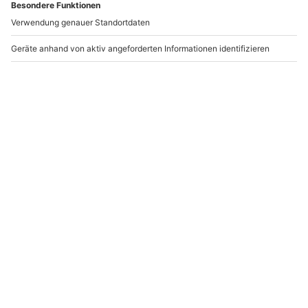
♥ The earth needs rain. The sun needs light. The sky
needs stars. And I need you!
(Übersetzung: Die Erde braucht Regen. Die Sonne
braucht Licht. Der Himmel braucht Sterne. Und ich
brauche Dich!)
Unser Tipp:
Wenn Du keine Zeit oder Lust hast, eine
Karte zum Valentinstag zu basteln, dann kannst Du die
Valentinstag Sprüche auch per WhatsApp verschicken!
Wir hoffen, dass Dir die Valentins Sprüche weiterhelfen
konnten und wünschen Dir einen zauberhaften Tag der
Liebenden! Jetzt hast Du die richtigen Sprüche zum
Valentinstag – fehlt nur noch das passende
Valentinsgeschenk für Deine Freundin
oder
Valentinsgeschenk für Deinen Freund
.