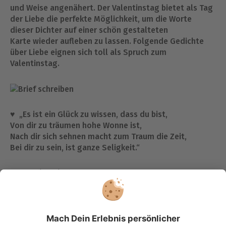
und Weise angenähert. Der Valentinstag bietet als Tag
der Liebe die perfekte Möglichkeit, um die Worte
dieser Dichter auf einer schön gestalteten
Karte wieder aufleben zu lassen. Folgende Gedichte
über Liebe eignen sich toll als Spruch zum
Valentinstag.
♥ „Es ist ein Glück zu wissen, dass du bist,
Von dir zu träumen hohe Wonne ist,
Nach dir sich sehnen macht zum Traum die Zeit,
Bei dir zu sein, ist ganze Seligkeit.“
Otto Julius Bierbaum
♥ „Ich hab das “Ich” verlernt und weiß nur: wir.
Mit der Geliebten wurde ich zu zwein;
und aus uns beiden in die Welt hinein