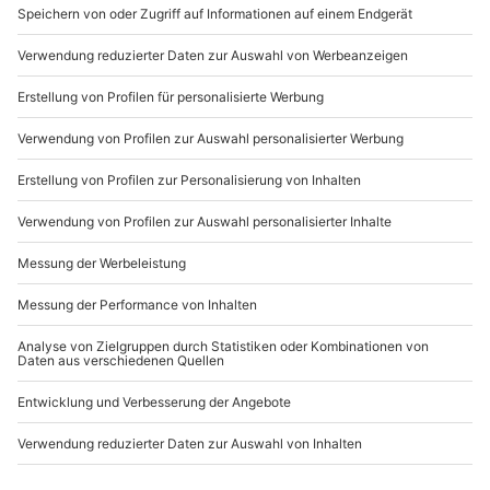
“
Be my valentine!
” Manches klingt auf Englisch einfach
besser. Deshalb ist es manchmal schöner einen Spruch
zum Valentinstag auf Englisch zu schreiben. Hier haben
wir ein paar Ideen inklusive Übersetzung für Dich:
♥ Every time I see you, I fall in love all over again.
(Übersetzung: Jedes mal, wenn ich Dich sehe, verliebe
ich mich erneut in Dich).
♥ You are my song. You are my song of love.
(Übersetzung: Du bist mein Lied. Mein Liebeslied.)
♥ Three seconds to say I love you, three hours to
explain it, and a lifetime to prove it.
(Übersetzung: Es dauert drei Sekunden, um “Ich liebe
Dich zu sagen”, drei Stunden, um es zu erklären und ein
ganzes Leben, um es zu beweisen.)