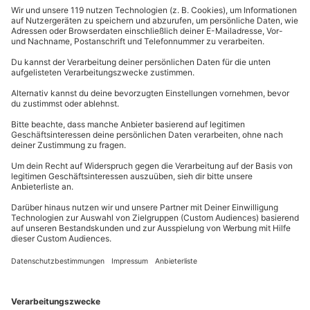
und über alles Wesen wuchs das Wir.
Und weil wir Alles sind, sind wir allein.“
Rainer Maria Rilke
♥ „Ich bin mir meiner Seele
In Deiner nur bewusst,
Mein Herz kann nimmer ruhen
Als nur an Deiner Brust!
Mein Herz kann nimmer schlagen
als nur für dich allein.
Ich bin so ganz dein eigen,
so ganze auf immer dein.“
Theodor Storm
Englische Valentins Sprüche