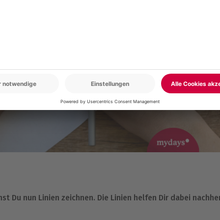
st Du nun Linien zeichnen. Die Linien helfen Dir dabei nachhe