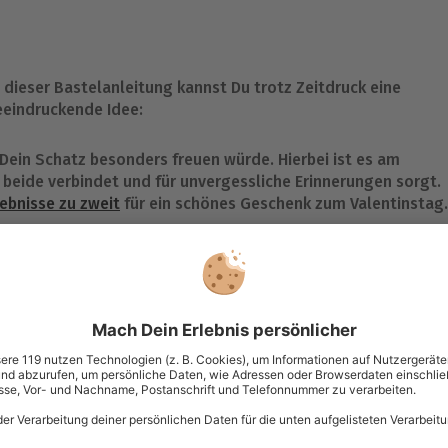
t dieser Bastelanleitung kannst Du trotz Zeitdruck eine
eindruckende Idee:
Dein Schatz besonders freuen würde. Hierbei ist es am
 beide verbindet und für unvergessliche Erinnerungen sorgt.
ebnisse zu zweit
für ein schönes Geschenk zum Valentinstag.
t, kann die Verpackung Deines bis noch vor kurzem
is
h Geschenkpapier nutzen