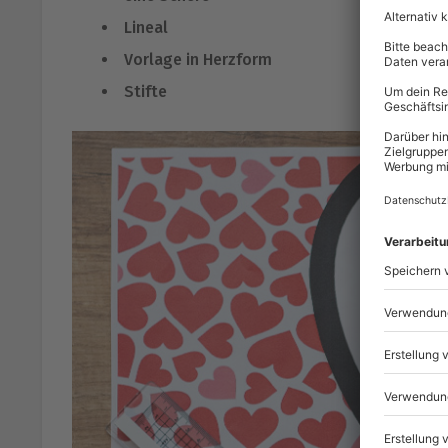
Lineal
Vorlage in Herzform
Stifte