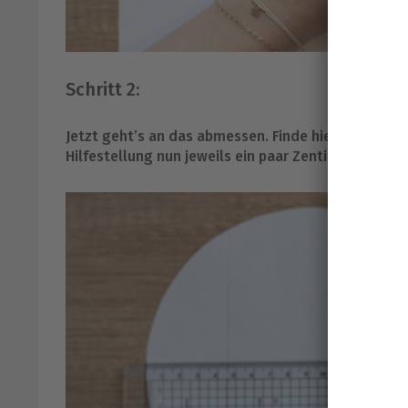
Schritt 2:
Jetzt geht’s an das abmessen. Finde hier beim abme
Hilfestellung nun jeweils ein paar Zentimeter vom 