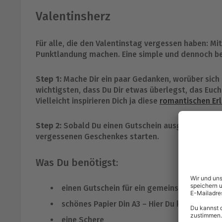
Valentinsherz
Für alle, die den Valentinstag vergessen haben: Mi
Punktlandung machen. Eine simple und dennoch be
Step 1:
Mache Dir ein paar Gedanken, worüber sich 
wichtigsten, dass Du Dir etwas überlegst, das Euch
Vielleicht inspirieren Dich ja diese
romantischen Erl
Step 2:
Sobald Du einen Gutschein ausgedruckt has
vergessenen Geschenkes starten.
Was Du benötigst:
einen Gutschein für ein gemeinsames Erlebn
schönes Papier Din A3 – Hier Du kannst auc
eine Schere