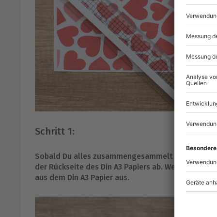
Schritt 1:
Sobald Du alles zusammengesammelt hast, schnapp
der Rückseite des Din A3 Papiers ab. Wenn die Vorl
aus dem Din A3 Papier aus.