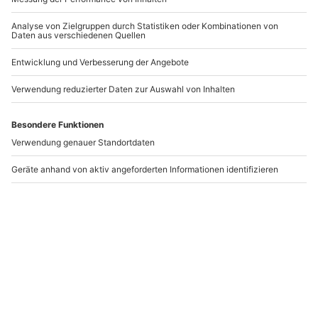
Bei einem Malkurs gemeinsam mit Deiner Mutter auf der
Leinwand den VanGogh in euch entdecken.
Das perfekte Geschenk finden
Bei selbstgemachten Pancakes oder Waffeln zum
Frühstück schöne Gespräche führen, nach einem
ausgiebigen Spaziergang lecker im Restaurant essen
gehen oder Teig anrühren und Kuvertüre schmelzen
und gemeinsam mit Mama einen schönen Kuchen
backen. Bei mydays gibt es viele weitere
Ideen und
Erlebnisse zum Muttertag
, die genau den Geschmack
Deiner Mutter treffen. Im Spa die Seele baumeln
lassen bei einem
Wellnesswochenende
, auf einem
Städtetrip
viel neue Inspiration und Eindrücke
sammeln oder bei einer
Ballonfahrt
die Welt von oben
beobachten. Diese gemeinsamen Momente werden
euch noch lange in Erinnerung bleiben!