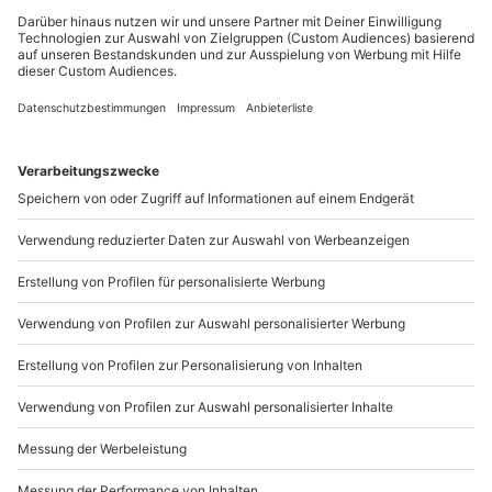
Erinnerungen und Momente für die
Ewigkeit
Bei der Frage nach besonderen Erinnerungen an die
Kindheit mit der Mutter sind es die gemeinsamen
Erlebnisse und die Alltagssituationen, die sich bei über
50% der Befragten eingeprägt haben. Doch ebenso an
gemeinsame Reisen mit ihrer Mama denken 35% der
Teilnehmer und Teilnehmerinnen der Studie gerne
zurück. Diese Momente zusammen zu erleben und zum
Muttertag zu schenken ist sehr wertvoll, weil die
Mehrheit der Befragten schon in jungem Alter zwischen
18 und 21 Jahren ausgezogen sind. Am Muttertag
kommen so alle nach Hause und das ist die größte
Freude.