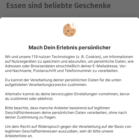
Essen sind beliebte Geschenke
Allerdings erwarten dabei rund 67 % der befragten
Mütter nicht unbedingt ein Geschenk von ihren
Kindern. Gleichzeitig ist es über zwei Dritteln der
Befragten ein wichtiges Anliegen ihrer Mutter an
diesem besonderen Tag mit einem Geschenk eine
Freude zu machen. Bei der Auswahl der Präsente sind
Blumen mit großem Abstand die beliebteste Wahl. Ein
bunter Strauß, ein Geschenk, das bei der Mama einfach
immer ein breites Lächeln ins Gesicht zaubert.
Zartschmelzende Schokolade oder etwas
Selbstgebasteltes kommen aber auch immer gut an.
Gemeinsam schöne Momente erleben, voller Genuss
bei einem leckeren Essen oder mit der puren
Entspannung bei Wellness. Diese
Erlebnisgeschenke
bleiben lange in Erinnerung
und in der Umfrage stellt
sich heraus, dass diese Art von Präsenten
bei der
Mehrheit der befragten Mütter großen Anklang
findet.