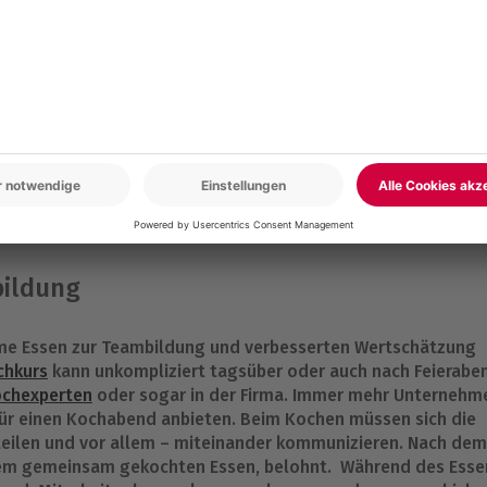
dern im 21. Jahrhundert. Unser Alltag ist oftmals stressig und
kochen. Dann kann man das gemeinsame Essen aber auch
t einem regelmäßigen Mittagessen mit den Kollegen auf der
dass die Zusammenarbeit und Arbeitsleistung durch das
wird.
ildung
e Essen zur Teambildung und verbesserten Wertschätzung
chkurs
kann unkompliziert tagsüber oder auch nach Feierabe
chexperten
oder sogar in der Firma. Immer mehr Unternehm
für einen Kochabend anbieten. Beim Kochen müssen sich die
teilen und vor allem – miteinander kommunizieren. Nach dem
dem gemeinsam gekochten Essen, belohnt. Während des Esse