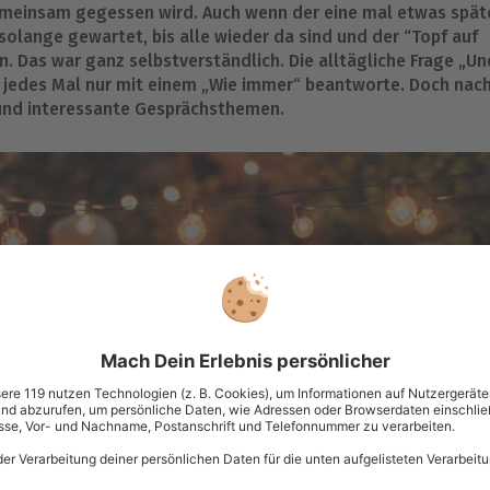
gemeinsam gegessen wird. Auch wenn der eine mal etwas spät
lange gewartet, bis alle wieder da sind und der “Topf auf
Das war ganz selbstverständlich. Die alltägliche Frage „Un
d jedes Mal nur mit einem „Wie immer“ beantworte. Doch nac
und interessante Gesprächsthemen.