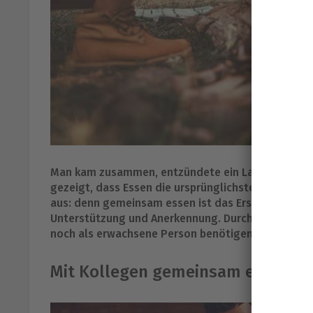
Man kam zusammen, entzündete ein Lagerfeuer und t
gezeigt, dass Essen die ursprünglichste soziale Si
aus: denn gemeinsam essen ist das Erste, worüber 
Unterstützung und Anerkennung. Durch das Geben 
noch als erwachsene Person benötigen und zu sch
Mit Kollegen gemeinsam essen ve