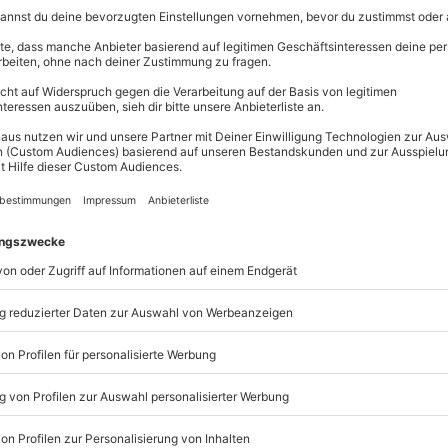
 heißt es sogar, dass bei einem gemeinsamen Essen die
teigt. Somit konnte die Mama oder der Papa jeden
leme ansprechen. Gemeinsame Mahlzeiten sind also eine gu
onen. Wie wäre es dann mal mit einem gemeinsamen Essen vor
or