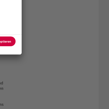
nd
en
ns