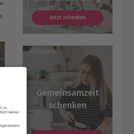
er
d,
Jetzt schenken
h
Gemeinsamzeit
schenken