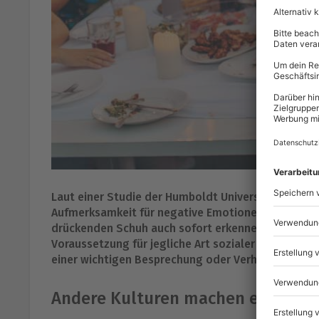
Laut einer Studie der Humboldt Universität Berlin
Aufmerksamkeit für negative Emotionen anderer s
drückenden Schuh auch sofort erkennen und Prob
Voraussetzung für jegliche Art sozialer Interakti
einer wichtigen Besprechung oder Verhandlung?
Andere Kulturen machen es uns v