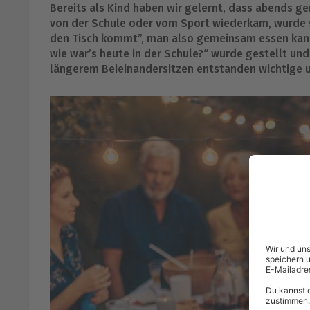
Bereits als Kind haben wir gelernt, dass abends 
von der Schule oder vom Sport wiederkam, wurde so
den Tisch kommt”, man also gemeinsam essen kann. 
wie war’s heute in der Schule?“ wurde gestellt un
längerem Beieinandersitzen entstanden wichtige 