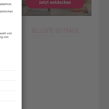
Jetzt entdecken
BELIEBTE BEITRÄGE
te