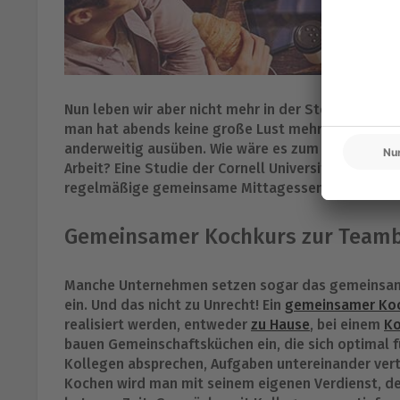
Nun leben wir aber nicht mehr in der Steinzeit, son
man hat abends keine große Lust mehr etwas zu 
anderweitig ausüben. Wie wäre es zum Beispiel mi
Arbeit? Eine Studie der Cornell University zeigt, 
regelmäßige gemeinsame Mittagessen verbessert 
Gemeinsamer Kochkurs zur Teamb
Manche Unternehmen setzen sogar das gemeinsam
ein. Und das nicht zu Unrecht! Ein
gemeinsamer Ko
realisiert werden, entweder
zu Hause
, bei einem
Ko
bauen Gemeinschaftsküchen ein, die sich optimal 
Kollegen absprechen, Aufgaben untereinander ver
Kochen wird man mit seinem eigenen Verdienst, 