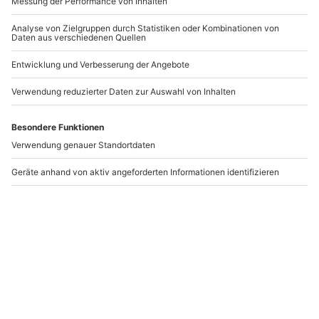
Auch hier gilt: Kleckerei-anfällige Gerichte
aussparen. Nichts ist unangenehmer als ein mit
Tomatensoße getränktes weißes Hemd.
Speisen, die sich nicht problemlos mit Messer
und Gabel essen lassen, lieber vermeiden.
Tischmanieren beibehalten.
Alkoholische Getränke lieber in Maßen und nicht
in Massen genießen.
Überlege, was Du während des Essens
ansprichst. Gesprächsthemen wie die letze
Magenspiegelung lieber für einen
anderen Zeitpunkt aufheben.
Grundsätzlich gilt, Du solltest Dich nicht verstellen.
Sei Du selbst, genieße den Abend und lass Dir das
Essen einfach schmecken. Trotzdem kann das
Beachten unserer Tipps in einigen Situationen
durchaus hilfreich sein.