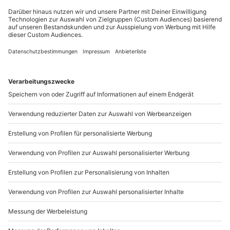
Besonderem wie einem romantischen
Candle Light
Dinner
oder vielleicht sogar einem
Dinner unter Wasser
zu überraschen, dann findest Du
hier
besonders außergewöhnliche Dinner Locations.
Wie Du ja bereits weißt, geht die Liebe durch den
Magen. Bei einem Dinner außer Haus hast Du dabei
sehr wenig Einfluss darauf, dass das Essen auch
wirklich schmeckt. Trotzdem gibt es einige Dinge, die
Du berücksichtigen kannst, damit Dein Date ein voller
Erfolg wird!
Wähle eine Location, die zu Dir und Deinem
Date-Partner passt. Nur dann könnt Ihr Euch beide
so richtig wohl fühlen.