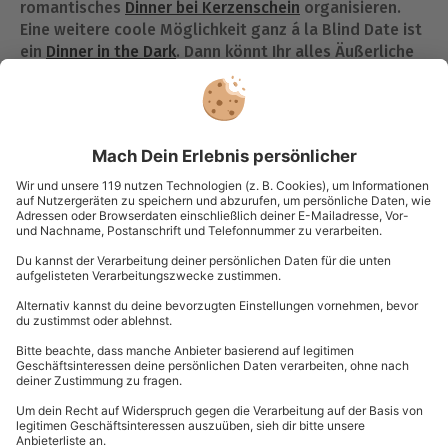
romantisches
Dinner bei Kerzenschein
organisieren.
Eine weitere coole Möglichkeit ganz á la Blind Date ist
ein
Dinner in the Dark
. Dann könnt Ihr alles Äußerliche
einfach mal abschalten und euch nur auf Euch
konzentrieren.
Den Lieblingsmenschen außer Haus
zum Essen ausführen
Auch beim gemeinsamen Essen außer Haus geht die
Liebe durch den Magen. Wenn es darum geht, eine
passende Location hierfür zu finden, steht man vor
einem riesigen Berg an Möglichkeiten. Wie soll man
sich da noch für das Richtige entscheiden ohne einfach
wieder im altbekannten Stammrestaurant zu landen?
Wenn Du Dich in einer vertrauten Umgebung sicherer
fühlst und das Restaurant sich immer wieder aufs Neue
bewährt hat, ist das auch völlig in Ordnung. Falls Du
aber Lust hast, Deinen Lieblingsmenschen mit etwas