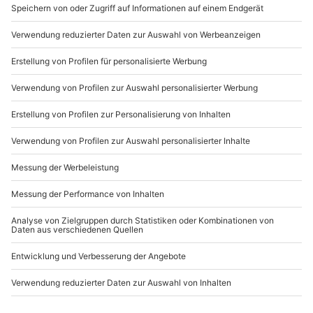
See und ist ein weiteres wunderschönes
Ausflugsziel. Zürich bietet
zahlreiche
Sehenswürdigkeiten
, die Du unbedingt mit Deinen
Liebsten bei einem kleinen Rundgang durch die Stadt
entdecken solltest. Perfekt für einen Tagesausflug
oder für einen Kurzurlaub: der Zürichsee und seine
Umgebung!
Bergseen in der Schweiz
Oeschinensee – ein wunderschöner
Schweizer See
Ein wunderschöner Bergsee in der Schweiz ist der
Oeschinensee, der auf 1.578 Metern liegt und von
Gletscherbächen gespeist wird. Das beeindruckende