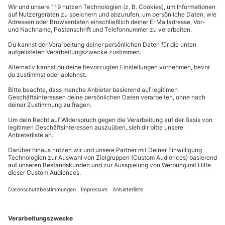
Krümmung etwa der einer Banane. Zudem befinden
sich im See insgesamt vier Inseln, die Du bei Deinem
Ausflug besuchen kannst. Besonders eine Besichtigung
der größten Insel, Ufenau, und dem Kloster Einsiedeln,
lohnt sich auf alle Fälle. Du erreichst sie bequem per
Boot. Auch weitere Orte am Ufer des Zürichsees kannst
Du bei einer kleinen Bootstour entdecken. Am
gesamten See gibt es schließlich 30 Anlegestellen.
Von Mai bis Oktober lohnt ich außerdem ein Besuch in
Rapperswil am Obersee ganz besonders, denn dann
blühen im dortigen Schlossgarten etwa 20.000 Rosen.
Das Schloss Rapperswil verschwindet nahezu im
Blütenmeer. Den Namen Rosenstadt hat sich der Ort
daher eindeutig verdient. Vom Schloss aus genießt Du
außerdem einen wunderschönen Ausblick über den See
und die Stadt – einfach traumhaft.
Wie der Name bereits vermuten lässt, liegt auch die
größte Stadt der Schweiz – Zürch – am gleichnamigen