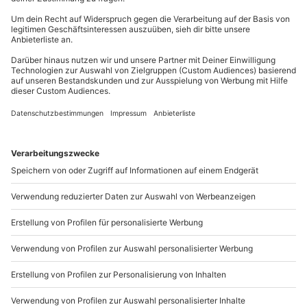
geben kann.
Warme Kleidung
wie ein Pullover zum
überziehen oder eine Hose zum Wechseln, von kurz auf
lang, sind zu empfehlen. Möchtest Du Dich hübsch
machen und ein Kleid anziehen? Bedenke, dass es lang
genug sein sollte, um auch beim Liegen und
Rumkrabbeln auf der Decke, nicht unangenehm zu
verrutschen.
Unterhaltung: Spiele & Co.
Wenn Du Dich mit Freunden triffst oder ein
Familienpicknick planst, bietet es sich an einen
Volleyball oder Frisbee mitzunehmen. So könnt Ihr
Euch zwischendurch ein bisschen bewegen und habt
noch mehr Spaß! Auch
Kartenspiele
sind eine gute
Abwechslung. Vom klassischen UNO bis hin zu
verschiedenen, anderen, kniffligen Spielen, gibt es
einiges das Ihr ausprobieren könnt.
Richtig schön ist es auch,
gemeinsam zu singen
. Egal