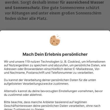
werden. Sorgt deshalb immer für
ausreichend Wasser
und Sonnenschutz
. Eine gute Sonnencreme schützt
vor Rötungen und unter einem großen Sonnenschirm
finden sicher alle Platz.
Doch was, wenn es schlechtes Wetter gibt? Auf
Regenschauer oder Gewitter solltest Du Dich immer
einstellen. Diese können schließlich auch im Sommer
immer mal wieder auftreten. Mit
Regencapes
haltet
Ihr Euch beim Picknick trocken und der mobile
Sonnenschirm schützt Euch auch bei Regen und die
leckeren Snacks bleiben trocken.
Das Outfit
Bequeme Kleidung ist das A und O. Schließlich sitzt
und liegst Du auf der Picknickdecke. Bedenke
außerdem, dass es auch im Sommer frische Abende