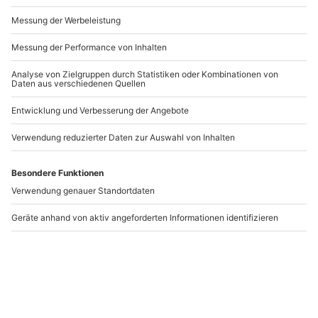
ob musikalisch begabt oder nur Möchtegern-Sänger,
das bereitet Freude! Einer Deiner Freunde spielt
Gitarre? Perfekt! Es gibt nichts schöneres als
gemeinsames Beisammensein, mit den liebsten
Menschen und dabei Gitarrenmusik in der Luft.
Während er spielt, kann der Rest singen. Ihr werdet
sehen, wie schön die Stimmung bei Eurem
gemeinsamen Picknick ist.
Hier eine kleine
Picknick Liste
, damit Du nichts für Dein
Picknick vergisst:
Picknickdecke & Picknickkorb
Kühltasche, um alles frisch und kalt zu halten
Snacks!
Getränke (Süßes kann Wespen anziehen!)