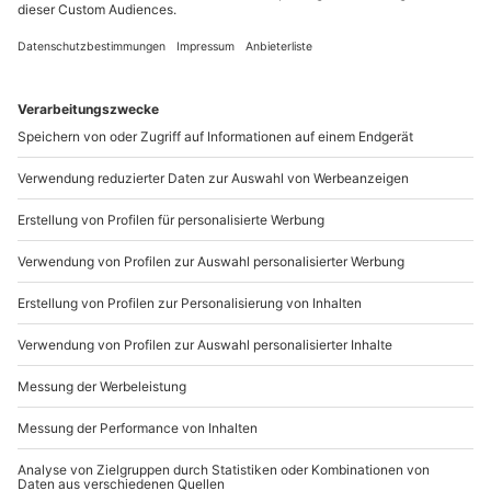
und Küsten ist ein Rom. Die Hauptstadt ist stark durch
die über 3.000 Jahre antiker Geschichte geprägt. Daher
hat die Stadt so einiges an Sehenswürdigkeiten zu
bieten. Aufgrund ihrer unglaublichen Vielfalt gehört
Rom definitiv zu den schönsten Orten in Italien.
Bauwerke der Römer: das Kolosseum und das
Forum Romanum
Es gibt einige Sehenswürdigkeiten, die Du bei Deinem
Besuch in Rom besichtigen solltest. Dazu zählen das
Kolosseum
und das
Forum Romanum
. Das Kolosseum
beeindruckt vor allem durch seine Bauweise und ist
das Wahrzeichen der Stadt. Das
Forum Romanum
führt
Dich noch ein Stückchen weiter durch die Geschichte
Roms.