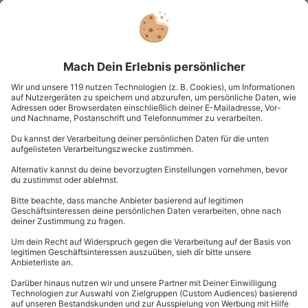
Venedig vom Wasser aus – bei Eurer Fahrt erhascht Ihr
bestimmt neue Blickwinkel auf die unglaubliche Stadt.
Du siehst: Venedig hat einiges für Dich und Deine
Liebsten zu bieten. Ob auf dem Wasser oder auf dem
Land – hier gibt es viele Sehenswürdigkeiten für
Deinen nächsten Städtetrip.
Im Norden Italiens gibt es außerdem viele
wunderschöne Seen
, die Du bei Deinem Besuch in
Italien unbedingt sehen musst.
Schöne Orte im Süden Italiens
Rom – die Hauptstadt Italiens aus neuen
Blickwinkeln entdecken
Ein klassisches Reiseziel in Italien abseits der Strände