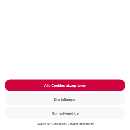
Reichtum. Der prächtige
Palazzo Reale
diente als Sitz
der königlichen Familie. Heute befindet sich im Inneren
ein Museum, das viele originale Gegenstände des
Palasts zeigt. Eine weitere Sehenswürdigkeit in Genua
ist der
Palazzo Rosso
, der rote Palast. Im Palast hat
nun eine Kunstgalerie Platz gefunden, die schon seit
Jahrhunderten gesammelt und gepflegt wird.
Der Leuchtturm
Laterna
Wie viele Hafenstädte hat auch Genua einen
Leuchtturm, der Seefahrern den Weg wies. Du findest
die
Laterna
an der Hafenpromenade. Der Turm selbst
ist 77 Meter hoch und steht zusätzlich auf einen 40
Meter Hohen Felsen. Dadurch ist das Leuchtfeuer
noch
in 55 km Entfernung zu sehen
. Um eine
atemberaubende Aussicht über die Stadt und das Meer
zu bekommen, lohnt es sich wirklich, den Aufstieg zu
wagen. Nur 172 Stufen trennen Dich und Deine Liebsten
von einem unglaublichen Ausblick.