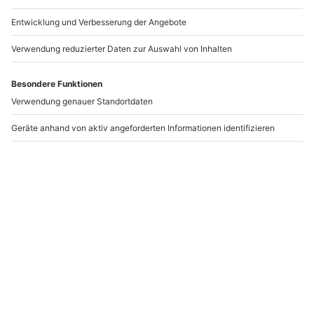
Die Vatikanstadt
Eine weitere Sehenswürdigkeit, die weltweit bekannt
ist, ist der Vatikan und der Petersdom. Die
Vatikanstadt wird als Pilgerstätte jährlich von
tausenden Gläubigen besucht und auch ist ein
absolutes Muss bei Deinem Besuch. Schon allein der
Petersplatz, auf dem bis zu 100.000 Menschen Platz
finden, wird Dich durch seine Größe in einen Bann