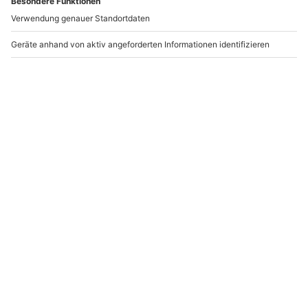
offener Straße, das einfach unglaublich ist und das
Herz eines jeden Autofans höherschlagen lässt.
Außerdem kann der KTM-X Bow auch im Schnee
gefahren werden, Driftmanöver inklusive. Mit diesem
unvergesslichem Rennabenteurer allererster Klasse
bereitest Du Deinem Autoliebhaber und Motorsportfan
bestimmt eine große Freude.
Mit diesen Inspirationen sollte einem rasanten
Geschenk mit viel Fahrspaß und ohrenbetäubenden
Motorengeräuschen äh – Freudenschreien nichts mehr
im Wege stehen! Noch mehr Geschenk-Inspiration
findest du in unseren
Geschenkideen für Männer
.
WAS DENKST DU DARÜBER?