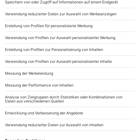
schnell nicht mehr vergisst. Im Gelände werden Hügel,
Senken und Lacken bezwungen. Offroad-Klassiker wie
Jeep, Land Rover, Mercedes oder Suzuki ermöglichen
ein unvergleichliches Fahrgefühl im
abwechslungsreichen Gelände. Die Spritztour am
Gelände hebt sich stark vom Fahren auf gewöhnlichen
Asphaltstraßen ab. Daher wird Dein Autofan bei diesem
Geschenk nicht mehr aus dem Staunen heraus
kommen!
Erlebe pure Leistung: KTM-X Bow
Der
KTM-X Bow
verfügt über eine einzigartige
Fahrdynamik, einen 300 PS starken TFSI Motor von
Audi mit Benzindirekteinspirtzung und ist das erste
straßenzugelassene Serienfahrzeug dessen
Querbeschleunigung bei 2G liegt. Ein Fahrerlebnis auf