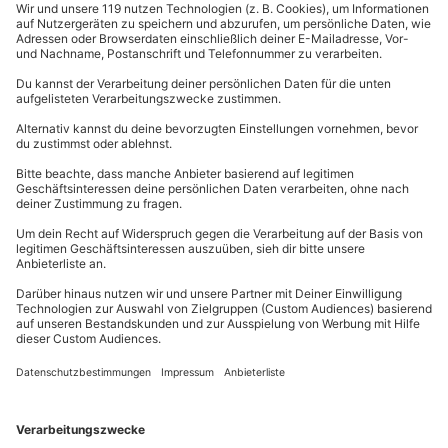
so realitätsnah wie möglich zu machen, spürt der
Fahrer jede Bodenwelle und erlebt den Rausch der
Geschwindigkeit hautnah. Das perfekte Geschenk für
alle Männer die Adrenalinjunkies sind und mal richtig
Gas geben wollen.
Offroad-Abenteuer: Im
Geländewagen Gas geben
Deinem liebsten Autobewunderer ist kein Hang zu steil
und keine Strecke zu staubig? Beim
Offroad
Fahren
wird fahrerisches Können auf die Probe
gestellt – eine Herausforderung, die jeder
Motorsportliebhaber liebend gerne annimmt. Dieses
Offroad-Erlebnis verbindet Freiheit, Abenteuer und
Fahrspaß und ist somit ein Geschenk, das man so