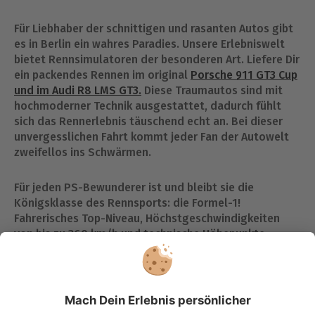
Für Liebhaber der schnittigen und rasanten Autos gibt
es in Berlin ein wahres Paradies. Unsere Erlebniswelt
bietet Rennsimulatoren der besonderen Art. Liefere Dir
ein packendes Rennen im original
Porsche 911 GT3 Cup
und im Audi R8 LMS GT3.
Diese Traumautos sind mit
hochmoderner Technik ausgestattet, dadurch fühlt
sich das Rennerlebnis täuschend echt an. Bei dieser
unvergesslichen Fahrt kommt jeder Fan der Autowelt
zweifellos ins Schwärmen.
Für jeden PS-Bewunderer ist und bleibt sie die
Königsklasse des Rennsports: die Formel-1!
Fahrerisches Top-Niveau, Höchstgeschwindigkeiten
von bis zu 360 km/h und technische Höhepunkte
machen die Faszination aus. Vollgas ohne
Verletzungsrisiko. Wer also nicht nur für die Topliga
des Motorsports schwärmt, sondern selbst Rennsport-
Feeling pur erleben möchte, sollte sich den
Formel-1-
Rennsimulator
nicht entgehen lassen. Um das Ganze