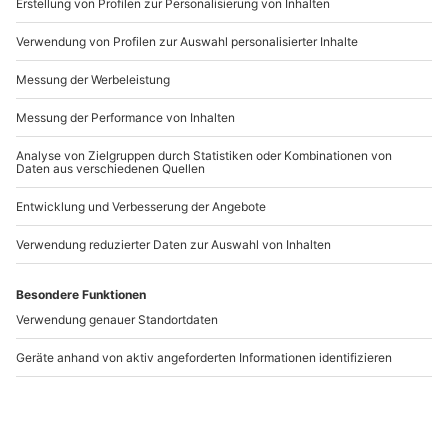
WAS DENKST DU DARÜBER?
Schreibe einen Kommentar
DEINE E-MAIL-ADRESSE WIRD NICHT VERÖFFENTLICHT.
ERFORDERLICHE FELDER SIND MIT
*
MARKIERT
Kommentar
*