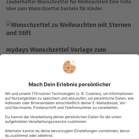
zauberhafter Wunschzettel für Weihnachten! Eine tolle
Idee zum Wunschzettel basteln für Kinder.
mydays Wunschzettel Vorlage zum
Ausdrucken
Ihr seid mit Plätzchen backen und Geschenke besorgen
beschäftigt? Ihr möchtet Eure Wünsche nicht auf einem
weißen Blatt Papier festhalten, sondern einen
wunderschönen Wunschzettel zum Ausdrucken? Dann
haben wir das Richtige für Euch! Schreibt Eure Wünsche
auf die
Wunschzettel Vorlage von mydays
. Zauberhaft,
weihnachtlich und traumhaft –diese Wunschzettel
Vorlage sorgt für weihnachtliche Stimmung und
Vorfreude auf die Bescherung!