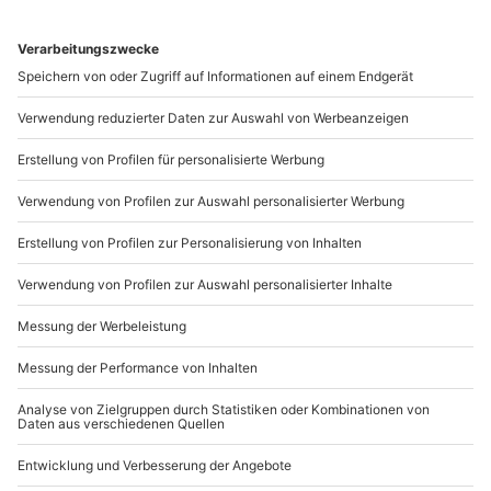
gekonnt ins rechte Licht, sodass Eure
Schokoladenseite hervorgehoben wird. Die
einzigartigen Fotos, die dabei entstehen, sind nicht nur
eine tolle Erinnerung an Euer gemeinsames
Mädelswochenende, sondern machen sich auch toll im
Rahmen an der Wand.
Am lodernden Lagerfeuer die Zeit
genießen
Ob beim Zelten oder einfach im Garten: am
wärmenden Lagerfeuer zu sitzen ist so idyllisch und
macht den Abend zu etwas ganz Besonderem. Singen,
reden, gemeinsam lachen und in Erinnerungen
schwelgen –
die gemütliche Stimmung am Lagerfeuer
ist einfach perfekt für beste Freundinnen. Und
manchmal ist es einfach am schönsten, dem Tanz des