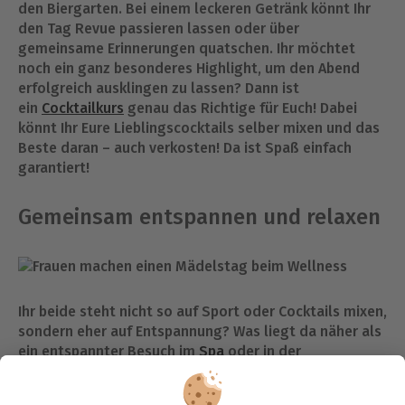
den Biergarten. Bei einem leckeren Getränk könnt Ihr
den Tag Revue passieren lassen oder über
gemeinsame Erinnerungen quatschen. Ihr möchtet
noch ein ganz besonderes Highlight, um den Abend
erfolgreich ausklingen zu lassen? Dann ist
ein
Cocktailkurs
genau das Richtige für Euch! Dabei
könnt Ihr Eure Lieblingscocktails selber mixen und das
Beste daran – auch verkosten! Da ist Spaß einfach
garantiert!
Gemeinsam entspannen und relaxen
Ihr beide steht nicht so auf Sport oder Cocktails mixen,
sondern eher auf Entspannung? Was liegt da näher als
ein entspannter Besuch im
Spa
oder in der
Therme? Relaxt bei einer ausgiebigen Massage oder
lasst die Seele beim
Floating
baumeln. Egal wofür Ihr