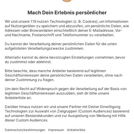
Euch entscheidet, heute dreht sich alles ums
Entspannen und Wohlfühlen. Natürlich könnt Ihr Euer
Wellnessprogramm auch zu Hause
veranstalten.
Nach ein paar selbstgemachten Gesichtsmasken, ein
bisschen Mani- und Pediküre und Eurem Lieblingsfilm,
fühlt Ihr Euch garantiert entspannt und rundum wohl.
Euer perfektes Mädelswochenende
auf Bildern festhalten
Ein
Best Friends Fotoshooting
macht nicht nur Spaß,
sondern hält Eure gemeinsame Zeit auch noch für die
Ewigkeit fest. Denn einmal richtig professionell
abgelichtet zu werden und danach die tollen
Ergebnisse zu sehen, sorgt für wahre Freudensprünge.
Also nichts wie los zum Fotoshooting! Der Tag gehört
ganz Euch und ein professioneller Fotograf setzt Euch