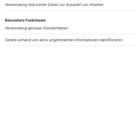
Feuers zuzusehen und dabei gemeinsam die Ruhe der
Natur zu genießen. An diesen Abend werdet Ihr
bestimmt noch lange denken und solche Erlebnisse
lassen Euch noch mehr zusammenwachsen.
Verlängerung des
Mädelswochenendes
Ein oder zwei Tage mit Deiner
besseren Hälfte
sind
einfach zu kurz? Dann gönnt Euch doch einen kleinen
Urlaub. Fahrt übers Wochenende raus in die Berge oder
ans Meer. Euch zieht es eher in eine Großstadt, die Ihr
bei einem
Städtetrip
unsicher machen könnt? Dann
erkundet gemeinsam die Highlights der Metropole
oder macht mal wieder eine ausgiebige Shoppingtour.
Das wichtigste ist, dass Ihr gemeinsam Zeit verbringt