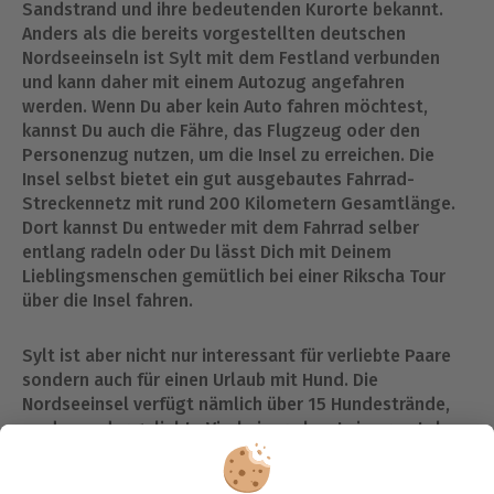
Sandstrand und ihre bedeutenden Kurorte bekannt.
Anders als die bereits vorgestellten deutschen
Nordseeinseln ist Sylt mit dem Festland verbunden
und kann daher mit einem Autozug angefahren
werden. Wenn Du aber kein Auto fahren möchtest,
kannst Du auch die Fähre, das Flugzeug oder den
Personenzug nutzen, um die Insel zu erreichen. Die
Insel selbst bietet ein gut ausgebautes Fahrrad-
Streckennetz mit rund 200 Kilometern Gesamtlänge.
Dort kannst Du entweder mit dem Fahrrad selber
entlang radeln oder Du lässt Dich mit Deinem
Lieblingsmenschen gemütlich bei einer Rikscha Tour
über die Insel fahren.
Sylt ist aber nicht nur interessant für verliebte Paare
sondern auch für einen Urlaub mit Hund. Die
Nordseeinsel verfügt nämlich über 15 Hundestrände,
an denen der geliebte Vierbeiner ohne Leine rumtoben
und auch ein bisschen Urlaub genießen darf! In der
Saison zwischen November und März ist es sogar