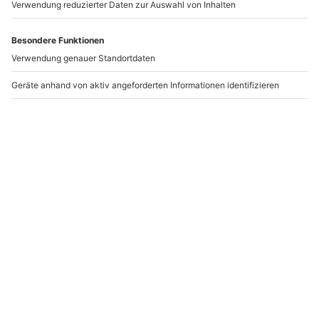
Als begehrtes Reiseziel kannst Du die Nordseeinsel
Helgoland sowohl bei einem Tagesbesuch als auch
mehrere Tage am Stück erkunden. Die Hochseeinsel ist
70 km von der Küste entfernt und ein wahres
Naturdenkmal. Durch den nahen Golfstrom ist das
Klima auf Helgoland besonders mild.
Das Wahrzeichen der Insel ist der Fels „Lange Anna“.
Dieser ist 47 Meter hoch und besteht aus rotem
Buntsandstein. Im Gegensatz zu dieser
Sehenswürdigkeit der Insel steht die Badedüne, die
rund einen Kilometer von der Hauptinsel entfernt ist.
Die Düne und die Hauptinsel waren ursprünglich
miteinander verbunden, im 18. Jahrhundert wurde
diese Verbindung allerdings durch eine Sturmflut
zerstört. Der weiße Strand auf der Badedüne prägt das
Bild der Nebeninsel und Du kannst beinahe wie in der
Karibik am Strand liegen und baden.