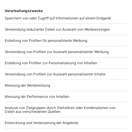
werden Du und Deine Liebsten jede Menge Spaß haben.
Außerdem ist die Insel Teil des Nationalparks
Schleswig-Holsteinischen Wattenmeers und zählt
daher zum UNESCO-Weltnaturerbe. Bei der Überfahrt
auf die Insel habt Ihr bereits einen unglaublichen Blick
auf den Nationalpark. Föhr ist aufgrund der Lage eine
der Nordseeinseln, die weniger windig ist. Die Insel ist
außerdem als Kurort bekannt. Für Deine Gesundheit ist
das dortige Klima ein wahrer Segen.
Die wunderschöne Nordseeinsel
Helgoland entdecken