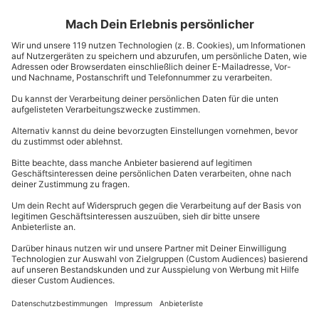
erlaubt, jeden Strand mit Hund zu besuchen. Perfekt
also, für einen Urlaub mit der gesamten Familie!
Ein Stück der Karibik erleben – die
Nordseeinsel Föhr
Auch als Friesische Karibik bekannt, ist Föhr ein
wunderschöner Ort unter den Nordseeinseln. Weißer
Sandstrand sowie die einzigartige Vegetation prägen
das Bild der Insel. Als zweitgrößte Nordseeinsel ist auf
Föhr auch einiges geboten: circa 8.500
Veranstaltungen finden jährlich auf der grünen Insel
statt: von Wattwanderungen über Konzerte bis hin
zum jährlichen Hafenfest. Es ist also für jeden etwas
dabei: ob mit der Familie, Deinem Lieblingsmenschen
oder Deinen Freunden – ob für das Wochenende, einen
Urlaub am Meer oder nur als Ausflugsziel – auf Föhr