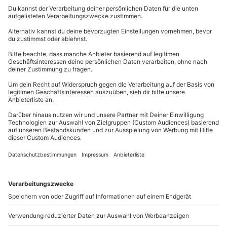
Herausforderungen und genießt den traumhaften
Ausblick. An diese Unternehmung mit Deinen Freunden
wirst Du bestimmt noch lange zurückdenken.
Erkundet gemeinsam die Stadt
Die Blätter verfärben sich und die Luft kühlt langsam
ab. Unternimm gemeinsam mit Deinen Freunden eine
Stadtführung
und erkundet geheime Ecken Eurer
Stadt. Verbringt zusammen einen wunderschönen
Herbsttag. Vielleicht ist es ja sogar noch so warm,
dass Ihr Euch anschließend noch in einen Park setzten
könnt, um die letzten Sonnenstrahlen zu genießen. Du
wirst schnell merken, wie schön Deine Stadt im
goldenen Licht der Herbstsonne wirkt.