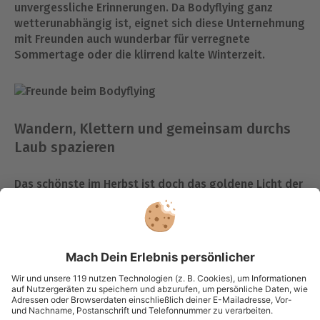
unvergessliche Erinnerungen. Da Bodyflying ganz
wetterunabhängig ist, eignet sich diese Unternehmung
mit Freunden auch wunderbar für verregnete
Sommertage oder die klirrend kalte Winterzeit.
Wandern, Klettern und gemeinsam durchs
Laub spazieren
Das schönste im Herbst ist doch das goldene Licht der
Sonne. Du solltest die schönen Tage im Herbst
unbedingt nutzen, um gemeinsam mit Deinen Freunden
auf den Berg zu gehen. Wandert gemeinsam bis zum
Gipfelkreuz und spaziert durchs Laub. Ihr könnt Euch
auch noch eine Brotzeit einpacken und zwischen durch
eine leckere Pause einlegen. Wer gerne mal etwas
Neues ausprobieren möchte, kann auch gemeinsam mit
seinen Freunden
klettern
gehen. Stellt Euch neuen