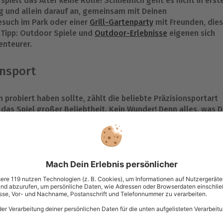
spielt das Alter keine Rolle! Schließlich geht es nicht in erst
g und allein darauf an, gemeinsam mit Deinen
such im Park oder einer
Grill-Gartenparty
mit Freunden, die
 Tipp: Outdoor Spiele und
Outdoor-Erlebnisse
eigenen sich
enteurer.
onsport
probiert haben sollte, zählt die beliebte Präzisionsportart
 das Spiel großer Beliebtheit. Kein Wunder! Denn alles, was 
st, ist ein Krocket Set. Dann müssen nur noch die Tore
rblich passendem Ball zugeordnet werden. Ziel ist es, mit
ielen. Sollte das gelingen, darf so lange weiter geschlagen
st dann derjenige, der zuerst alle Tore gemeistert hat.
ere Art Fußball zu spielen