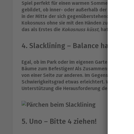
Spiel perfekt für einen warmen Sommerabend eign
gebildet, ob inner- oder außerhalb der Pärchen ist
in der Mitte der sich gegenüberstehenden Spieler a
Kokosnuss ohne sie mit den Händen zu berühren, v
das als Erstes die
Kokosnuss küsst
, hat gewonnen 
4. Slacklining – Balance halten
Egal, ob im Park oder im eigenen Garten, fürs Slac
Bäume zum Befestigen! Als Zusammenspiel aus Kon
von einer Seite zur anderen. Im Gegensatz zum Sei
Schwierigkeitsgrad etwas erleichtert. Wer sich anf
Unterstützung die Herausforderung der Slackline
5. Uno – Bitte 4 ziehen!