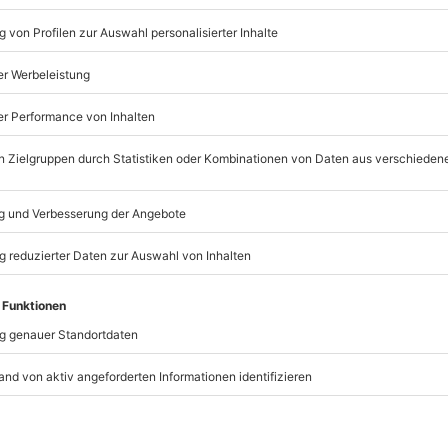
n-Kompatibilitätstest
en liebsten Pärchen? Dann solltet Ihr unbedingt dieses Spie
snuss Küssen
richtig Spaß! Das liegt vor allem auch daran,
 auf den Boden fallen dürfte, was drinnen unliebsame Delle
t die Kokosnuss als Sinnbild des Sommers weshalb sich das