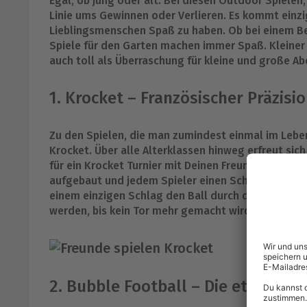
Egal, ob jung oder alt. Bei diesen Outdoor Spielen, 
Linie ums Gewinnen oder Verlieren. Es kommt einzi
Lieblingsmenschen Spaß zu haben. Ob bei einem Be
Spiele für den Garten machen immer Spaß. Kleiner
auch toll als Überraschung für kleine und große Ab
1. Krocket – Französischer Präzisi
Zu den Spielen, die man zumindest einmal im Leben 
Krocket. Über alle Alterklassen hinweg erfreut sich
für ein Krocket Turnier mit Deinen Freunden brauch
aufgebaut und jedem Spieler einen Schläger mit fa
einem einzigen Schlag den Ball durch die Tore zu z
werden, bis kein Tor mehr gemacht wird. Gewinner i
2. Bubble Football – Die etwas and