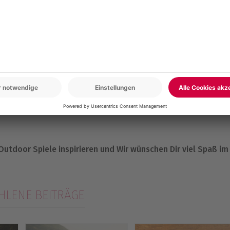
lung inklusive!
d es fehlen noch Ideen, wie die Party unvergesslich wird? D
heint endlos zu sein! Wir empfehlen Wasservolleyball oder
lasbaren Lufttieren – da steht nasser Spaß steht auf der
rotzdem nach einer erfrischenden Abkühlung an heißen Tagen
tzpistolen und Wasserbomben aus und werft Euch gemeinsam
 Outdoor Spiele inspirieren und Wir wünschen Dir viel Spaß im
LENE BEITRÄGE