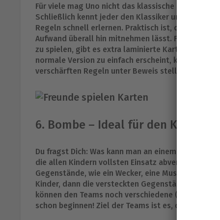
Für viele mag Uno nicht das klassische Outdoor Spi
Schließlich kennt jeder den Klassiker unter den Ka
Regeln schnell erlernen. Praktisch ist, dass das Ka
Aufwand überall hin mitnehmen lässt. Falls Du pla
zu spielen, gibt es extra laminierte Kartenversion
normale Version zu einfach erscheint, kannst Du D
verschärften Regeln unter Beweis stellen.
6. Bombe – Ideal für den Kinderg
Du fragst Dich: Was kann man an einem Kindergebu
die allen Kindern vollsten Einsatz abverlangen. Da 
Gegenstände, wie ein Wecker, eine Musikbox und Äh
Kinder, dann die versteckten Gegenstände innerhalb
können den Teams noch verschiedene (irreführend
schon beginnen! Ziel der Teams ist es, die meisten