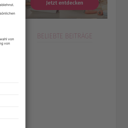
Jetzt entdecken
 Im
s
BELIEBTE BEITRÄGE