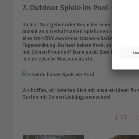
7. Outdoor Spiele im Pool – Abküh
Du bist Gastgeber oder Besucher einer Poolparty un
Anzahl an unterhaltsamen Spielideen im Wasser sc
eine
Wer-fällt-zuerst-ins-Wasser-Challenge
mit aufb
Tagesordnung. Du hast keinen Pool, suchst aber t
mit Deinen Freunden? Dann packt Eure Wasserspri
in eine epische Wasserschlacht.
Wir hoffen, wir konnten Dich mit unseren Ideen für
Garten mit Deinen Lieblingsmenschen!
EMPFOH