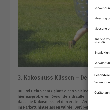
3. Kokosnuss Küssen – Der Pärche
Du und Dein Schatz plant einen Spieleabend mit Eur
hier ausprobieren! Besonders draußen macht
Koko
dass die Kokosnuss bei den ersten Versuchen öfter
im Parkett hinterlassen würde. Darüber hinaus gil