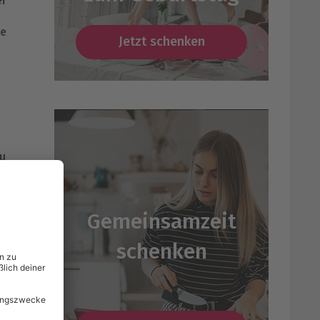
er
se
Jetzt schenken
Du
Gemeinsamzeit
schenken