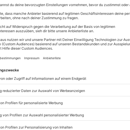
el erleben möchten, ist
Bubble Football
ein absoluter Traum!
mmliches Fußball, mit einer klitzekleinen Änderung. Denn
ber in Gummibälle, sogenannte
Bumper
, die dafür sorgen, das
e beim American Football, werden Fouls hier sogar erwünscht
test Du noch? Trommel Deine fünf Lieblingsmitspieler
 mit den
Bumpern
um die Wette.