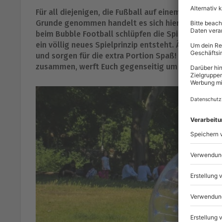
Für all diejenigen, die Fußball auf einem neuen Lev
Grunde genommen handelt es sich hierbei um herkö
beim Bubble Football schlüpfen die Spieler kopfü
ein völlig neues Spielprinzip entsteht. Ähnlich wi
und sorgen für die extra Portion Spaß! Worauf war
zusammen, werft Euch gegenseitig um und kugelt