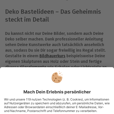
Deko Bastelideen – Das Geheimnis
steckt im Detail
Du kannst nicht nur Deine Bilder, sondern auch Deine
Deko selber machen. Dank professioneller Anleitung
sehen Deine Kunstwerke auch tatsächlich ansehnlich
aus, sodass Du sie Dir sogar freiwillig ins Regal stellt.
Gestalte in einem
Bildhauerkurs
beispielsweise Deine
eigenen Skulpturen aus Holz oder Stein und fertige
diverse
Glaselemente
wie Schalen oder Lichtspiele an.
Auch ein selbst verzierter Spiegel als Deko macht
einiges her – diesen kann niemand in einem Laden
kaufen und ist garantiert ein Blickfang!