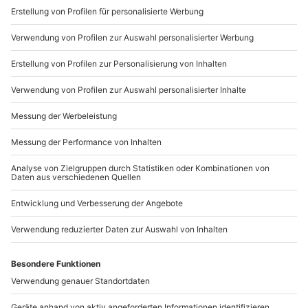
noch willkommener im eigenen Heim!
Verleihe Deinem Zuhause Deinen ganz persönlichen
Charakter – wir wünschen Dir viel Spaß beim
Ausprobieren unserer DIY Ideen für Deine Wohnung!
WAS DENKST DU DARÜBER?
Schreibe einen Kommentar
DEINE E-MAIL-ADRESSE WIRD NICHT VERÖFFENTLICHT.
ERFORDERLICHE FELDER SIND MIT
*
MARKIERT
Kommentar
*