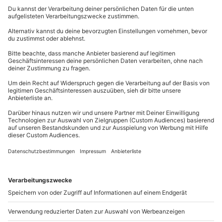
Schon mal von Feng Shui gehört?
Egal wie schön Du Dein Zuhause einrichtest, wenn das
Chi
nicht stimmt, wirst Du Dich nicht wohl fühlen. Das
zumindest besagt die
traditionelle chinesische
Harmonielehre Feng Shui
, die dabei helfen soll, die
Lebensenergie in Dir und Deiner Umgebung frei fließen
zu lassen. Das sogenannte Chi, eben jene
Lebensenergie, kann durch die richtige Anordnung
Deiner Möbel, der passenden Farbauswahl und der
Einbindung von Naturelementen wie Wasser und Licht
Dein Zuhause in ein harmonisches und ausgeglichenes
Refugium verwandeln. Verbessere Deinen Schlaf
entscheidend, indem Du Dein Bett an eine günstigere
Stelle schiebst und den Schlafbereich durch einen
Teppich klar vom restlichen Zimmer abtrennst.
Faszinierend, was kleine Veränderungen bewirken
können, nicht wahr? Solche und noch viel mehr Tipps
lernst Du im
Online Feng Shui Workshop
– gestalte
Dein Zuhause im Einklang mit dem Chi und fühle Dich