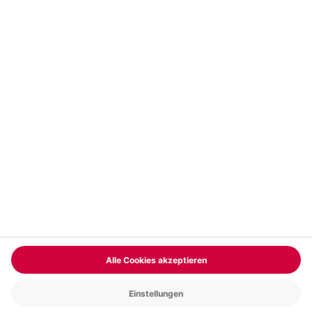
Gemeinsamzeit schenken
Jetzt entdecken
BELIEBTE BEITRÄGE
© mydays GmbH
Newsletter
Kontakt