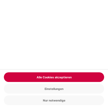
Corona Geschenke
Liebes Geschenke
Kurzurlaub
Kurzurlaub Deutschland
Kurzurlaub Österreich
ADRENALIN ARCHIVE - MYDAYS
MAGAZIN
© mydays GmbH
Newsletter
Kontakt
Datenschutz
Impressum
Cookie Einstellungen
Compliance