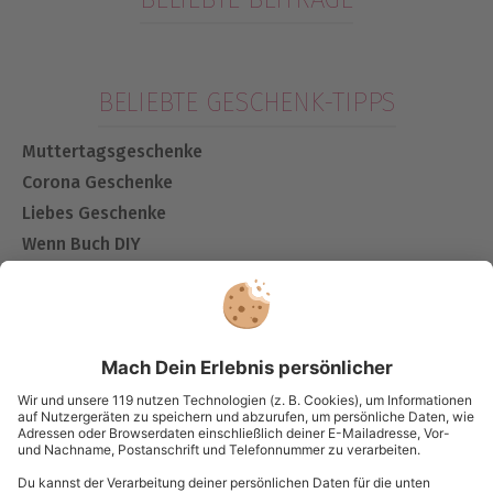
BELIEBTE GESCHENK-TIPPS
Muttertagsgeschenke
Corona Geschenke
Liebes Geschenke
Wenn Buch DIY
Geschenke im Glas
Bedeutung von Blumen
Geldgeschenke verpacken - DIY
Vatertagsgeschenk
Kurzurlaub
Kurzurlaub Deutschland
Kurzurlaub Österreich