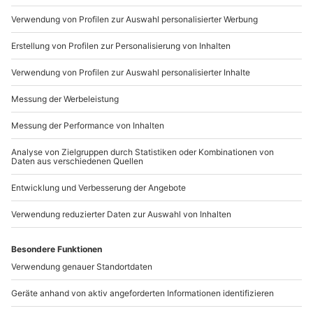
WELLNESS-RATGEBER
Muttertagsgeschenke
Sauna
Mythen
Massagen
Kurzurlaub
Kurzurlaub Deutschland
Kurzurlaub Österreich
GESCHENKTIPPS ZU VALENTINSTAG
Muttertagsgeschenke
Geschenke für Männer
Geschenke für Frauen
Geschenke für den Freund
Last Minute Geschenke