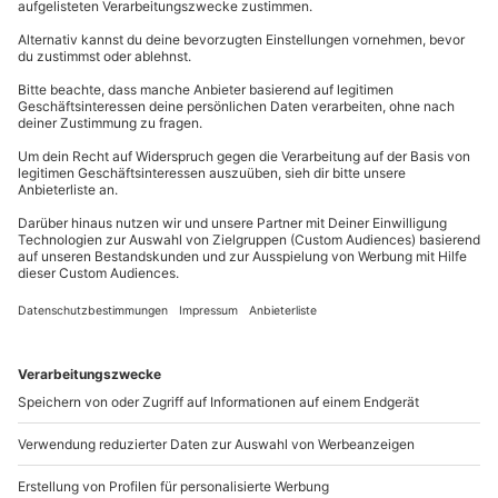
BELIEBTE ERLEBNIS-TIPPS
Kurzurlaub
Kurzurlaub Deutschland
Kurzurlaub Österreich
Muttertagsgeschenke
Kurzurlaub
Urlaub in Deutschland
Urlaub in Österreich
Wanderurlaub
Baumhaus Übernachtung
Kurzurlaub Ostsee
Kurzurlaub Nordsee
Unsere Top 5 Ideen für das
perfekte Mädelswochenende
Date Ideen - Unsere Top 15