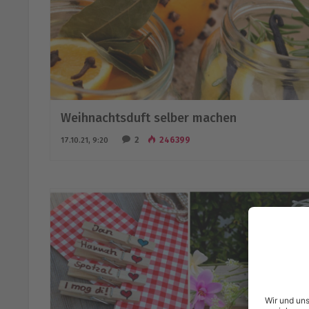
Weihnachtsduft selber machen
2
246399
17.10.21, 9:20