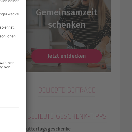
Gemeinsamzeit
schenken
Jetzt entdecken
BELIEBTE BEITRÄGE
BELIEBTE GESCHENK-TIPPS
Muttertagsgeschenke