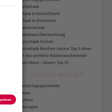
Kurzurlaub
Urlaub in Deutschland
Urlaub in Österreich
Wanderurlaub
Baumhaus Übernachtung
Kurzurlaub Ostsee
Kurzurlaub Nordsee
Unsere Top 5 Ideen
für das perfekte Mädelswochenende
Date Ideen - Unsere Top 15
WELLNESS-RATGEBER
Muttertagsgeschenke
Sauna
Mythen
Massagen