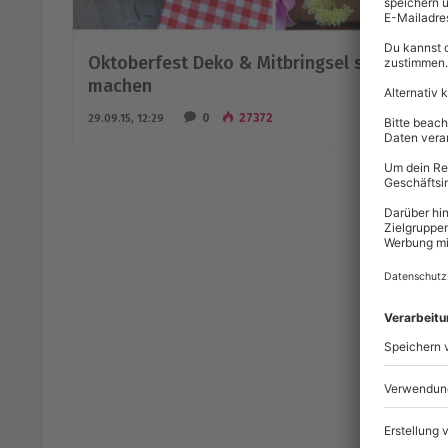
Oktoberfest Deko & Mitbringsel selber
machen
0
27372
29.09.15, 12:29