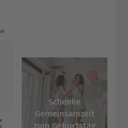
29
Schenke
Gemeinsamzeit
e
zum Geburtstag
t