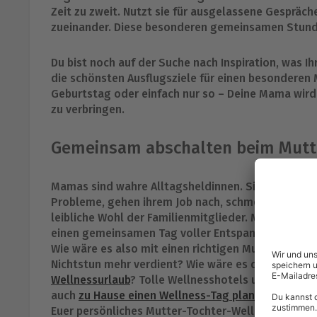
Zeit zu zweit. Nutzt sie für ausgelassene Gespräc
zueinander. Diese besonderen gemeinsamen Stunden
Du bist noch auf der Suche nach Inspiration, was
die schönsten Ausflugsziele für einen besondere
Geburtstag oder einfach nur so – Deine Mama wird 
zu verbringen.
Gemeinsam abschalten beim Mutt
Mamas sind wahre Alltagsheldinnen. Sie sind imme
Probleme, gehen ihrem Job nach, schmeißen nebenb
leibliche Wohl der Familienmitglieder. Mamas könn
einen gemeinsamen Tag voller Entspannung und We
Wie wäre es also mit einen richtigen Mutter-Tochte
Nichtstun mehr verdient? Wie wäre es da mit eine
Wellnessurlaub
? Tolle Wellnesshotels und Spas sin
auch
zu Hause einen Wellness-Tag planen
und hier 
Euer persönliches Mutter-Tochter-Wellness genie