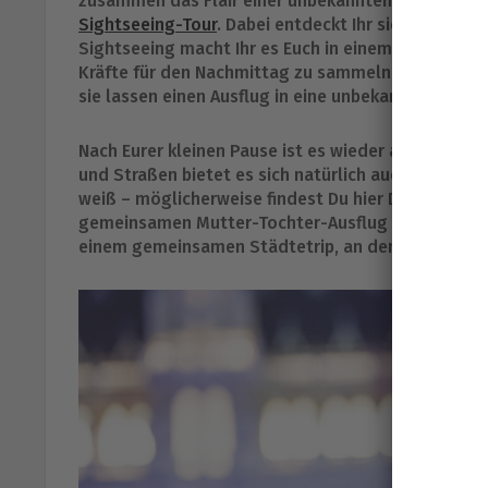
zusammen das Flair einer unbekannten City und b
Sightseeing-Tour
. Dabei entdeckt Ihr sicherlich al
Sightseeing macht Ihr es Euch in einem besonderen
Kräfte für den Nachmittag zu sammeln. Probiert d
sie lassen einen Ausflug in eine unbekannte Stadt 
Nach Eurer kleinen Pause ist es wieder an der Zei
und Straßen bietet es sich natürlich auch an, klei
weiß – möglicherweise findest Du hier Dein neues
gemeinsamen Mutter-Tochter-Ausflug verbinden wi
einem gemeinsamen Städtetrip, an den Ihr Euch la