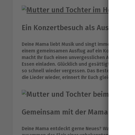
Ein Konzertbesuch als Ausflugszi
Deine Mama liebt Musik und singt immerzu beim Au
einem gemeinsamen Ausflug auf ein Konzert oder i
macht Ihr Euch einen unvergesslichen Abend. Davo
Essen einladen. Glücklich und gesättigt genießt Ih
so schnell wieder vergessen. Das Beste an diesem
die Lieder wieder, erinnert Ihr Euch gleich wied
Gemeinsam mit der Mama eine ne
Deine Mama entdeckt gerne Neues? Warum untern