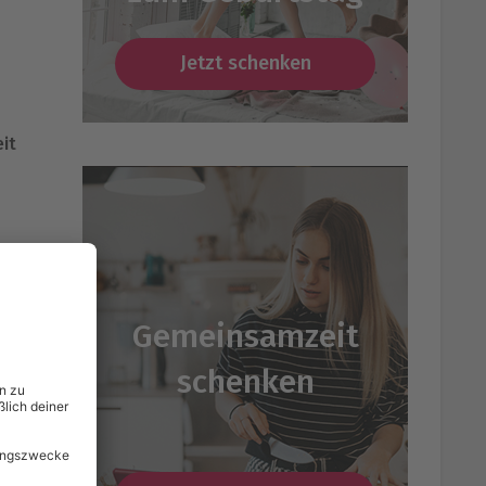
Jetzt schenken
n
it
en
Gemeinsamzeit
schenken
er