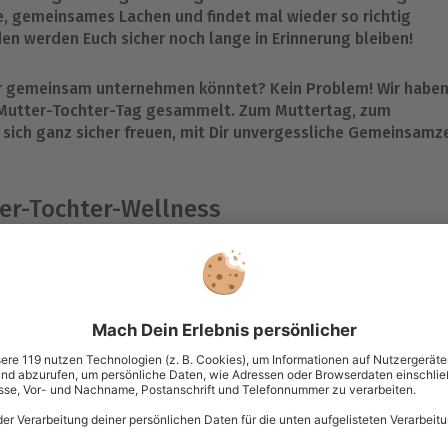
he, gemeinsames Lachen und findet mal wieder so richtig
 werden Euch sicher noch lange in Erinnerung bleiben!
 Ihr gemeinsam unternehmen könntet? Kein Problem! Wir habe
n Mutter-Tochter-Tag gesammelt. Zum Muttertag, zum
sich ganz sicher freuen, mit Dir unvergessliche Gemeinsamze
er-Tochter-Wellness
r für ihre Kinder da, kümmern sich um deren kleine und groß
ei noch den Haushalt und sorgen häufig auch noch für das
en einfach alles. Gerade deshalb freut sich Deine Mama über
llness.
r-Wellness-Tag? Denn wer, wenn nicht sie, hat sich einen Tag
r beruhigenden
Massage
oder einem gemeinsamen
d daher super Ausflugsziele für Mama und Dich. Ihr könnt ab
so richtig entspannen. Ganz egal, gemeinsam könnt Ihr dann
ßen, die Seele baumeln lassen und Euch gemeinsam etwas