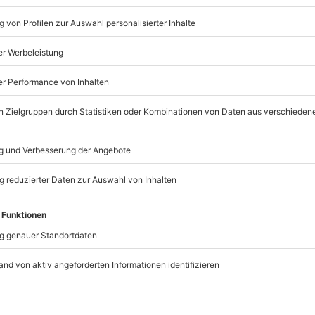
aumwipfel erklimmen
 gemeinsames Erlebnis: ein Ausflug in den
 Stahlseile gespannt und Hindernisse aufgehängt, über die
Vertrauen und gegenseitige Bindung eine wichtige Rolle – als
lft Euch gegenseitig, sichert Euch ab und überwindet so
ßerdem unterschiedliche Schwierigkeitsgrade –Steigert Euch
agt Euch immer weiter hoch zu den höchsten Baumwipfeln.
 schwieriger ist, im Fokus steht Euer gemeinsamer Tag mit
s bist Du sicherlich genauso stolz auf Deine Mama, wie sie
lles geschafft.