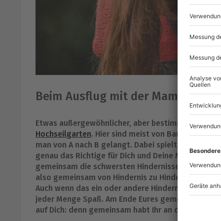
Beim Ausflug mit der Mama die B
Etwas außergewöhnlicher, aber bestimmt ein tolles
Hochseilgarten
. Hier sind meist von Baum zu Baum
man von A nach B gelangt. Dabei spielt vor allem 
genau das Richtige für Dich und Deine Mama. Ihr he
gemeinsam die schwersten Hindernisse. Es gibt au
also gemeinsam von Hindernis zu Hindernis und w
Auch wenn das ein oder andere Hindernis mal etwas
jeder Menge Spaß. Am Ende Eures gemeinsamen Tage
auf Dich: denn gemeinsam habt Ihr an diesem Tag a