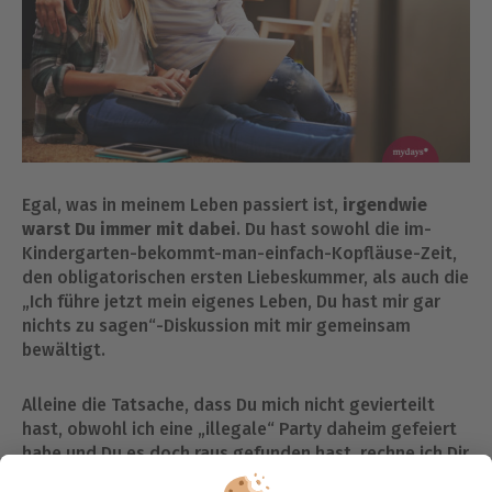
Egal, was in meinem Leben passiert ist,
irgendwie
warst Du immer mit dabei
. Du hast sowohl die im-
Kindergarten-bekommt-man-einfach-Kopfläuse-Zeit,
den obligatorischen ersten Liebeskummer, als auch die
„Ich führe jetzt mein eigenes Leben, Du hast mir gar
nichts zu sagen“-Diskussion mit mir gemeinsam
bewältigt.
Alleine die Tatsache, dass Du mich nicht gevierteilt
hast, obwohl ich eine „illegale“ Party daheim gefeiert
habe und Du es doch raus gefunden hast, rechne ich Dir
hoch an. Gut, der Hausarrest hätte jetzt nicht sein