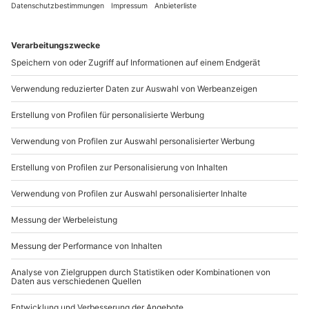
genommen
, hast mich vor meinen Lehrern verteidigt,
wenn ich in meiner Ausprobierphase Latein geschwänzt
habe und hast auch eine 5 in Mathe nicht als
Weltuntergang gesehen.
Mama, dieser Brief an Dich
soll Dir zeigen, wie viel Du
mir bedeutest und gleichzeitig möchte ich mich für all
das bei Dir bedanken. Auch heute weiß ich, egal was
passiert, Du bist immer für mich da und liebst mich so,
wie ich bin!
Das macht Dich einzigartig und für mich zur besten
Mama der Welt! Ich weiß, egal wo ich bin und wie
schlecht es mir geht, Du hast
immer ein offenes Ohr
für mich
und auch wenn ich nicht mehr zu Hause bei Dir
wohne weiß ich, dass ich immer zu Dir kommen kann,
ohne mich tagelang im Voraus bei Dir anzukündigen.