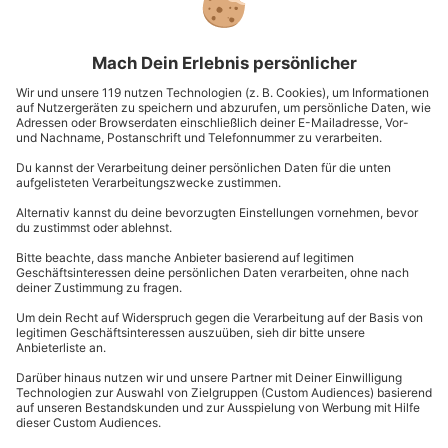
müssen, aber die eine Woche habe ich eh gebraucht,
um mich von der Party zu erholen.
Ich weiß, dass ich vor allem in der Pubertät nicht
immer leicht zu handeln war und auch des Öfteren
mehr als zickig und stur sein konnte. Einige Zeit lang
warst Du überhaupt nicht mehr so cool für mich, vor
meinen Freunden auch ab und zu total peinlich und
trotzdem hast Du diese Momente
geduldig
weggelächelt
.
Du wusstest, dass Du in meinem Herzen für mich nach
wie vor die Größte bist und für diese Phase meines
Lebens nur einen langen Atem brauchst. Und wieder
hattest Du Recht! Denn natürlich bist Du weder
peinlich, noch hast Du keine Ahnung, wie das Leben
läuft. Ohne Deine Ratschläge wäre mein Leben nicht
so schön, wie es ist.
Du hast mich immer
vor anderen in Schutz