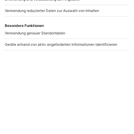
Du bist meine beste Freundin, meine Mama und der
einzige Mensch, der mich in und auswendig kennt. Ich
bin unendlich dankbar, Dich meine Mama nennen zu
dürfen und hatte Dank Dir die schönste Kindheit, die
ich mir vorstellen konnte!
Mama, ich hab Dich lieb!