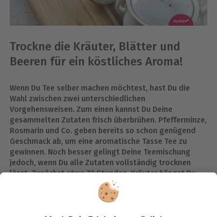
Trockne die Kräuter, Blätter und
Beeren für ein köstliches Aroma!
Wenn Du Tee selber machen möchtest, hast Du die
Wahl zwischen zwei unterschiedlichen
Vorgehensweisen. Zum einen kannst Du Deine
gesammelten Zutaten frisch überbrühen. Pfefferminze,
Rosmarin und Co. geben bereits so schon genügend
Geschmack ab, um eine aromatische Tasse Tee zu
gewinnen. Noch besser gelingt Deine Teemischung
jedoch, wenn Du alle Zutaten vollständig trocknen
lässt. Zunächst etwa 72 Stunden. Kräuter hängst Du
dafür einfach auf oder breitest sie an einem trockenen
und dunklen, aber warmen, Ort aus. Warum muss der
Ort dunkel sein, fragst Du Dich? Licht führt zu einer
chemischen Reaktion, die Bitterstoffe freisetzt. Diese