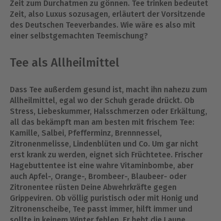
Zeit zum Durchatmen zu gönnen. Tee trinken bedeutet
Zeit, also Luxus sozusagen, erläutert der Vorsitzende
des Deutschen Teeverbandes. Wie wäre es also mit
einer selbstgemachten Teemischung?
Tee als Allheilmittel
Dass Tee außerdem gesund ist, macht ihn nahezu zum
Allheilmittel, egal wo der Schuh gerade drückt. Ob
Stress, Liebeskummer, Halsschmerzen oder Erkältung,
all das bekämpft man am besten mit frischem Tee:
Kamille, Salbei, Pfefferminz, Brennnessel,
Zitronenmelisse, Lindenblüten und Co. Um gar nicht
erst krank zu werden, eignet sich Früchtetee. Frischer
Hagebuttentee ist eine wahre Vitaminbombe, aber
auch Apfel-, Orange-, Brombeer-, Blaubeer- oder
Zitronentee rüsten Deine Abwehrkräfte gegen
Grippeviren. Ob völlig puristisch oder mit Honig und
Zitronenscheibe, Tee passt immer, hilft immer und
sollte in keinem Winter fehlen. Er hebt die Laune,