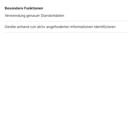
Geduld haben. Hast Du Schwarztee und Grüntee mit
Deiner eigenen Note verfeinert, solltest Du ihn nicht so
lange ziehen lassen.
Hier gibt es nun noch unsere Favoriten als Inspiration:
Ingwer-Zitrone:
Frisch geriebener Ingwer,
Pfeffer, Honig und Saft einer Zitrone mit heißem
Wasser übergießen – der Vitamin-Kick!
Heißer Hugo:
Tee aus Minze brühen und
anschließend mit Holundersirup und Zitronensaft
abschmecken – unser heimlicher Favorit!
Chai Classic:
Schwarztee mit einem Schuss
frischer Milch, Kardamom, Fenchelsamen, Nelken,
Anis, Inger und Zimt verfeinert – lecker würzig.
Ingwer-Rosmarin-Tee:
Ingwer, Zitronengras