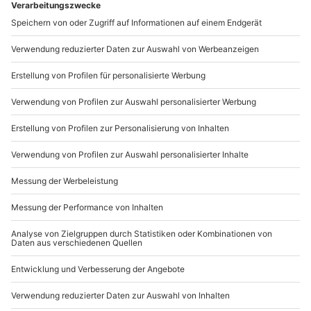
Wer möchte, kann den Tee anschließend weiter
zerkleinern und hübsch in Gläschen oder schicke
Teedosen füllen. Ein heißer Tipp für herzliche Home
Made-Geschenke für Deine Liebsten – nicht nur zu
Weihnachten! Und falls Du Dir nicht sicher bist, wie Du
die richtigen Kräuter erkennst, solltest Du unbedingt
einmal an einer
Kräuterwanderung
teilnehmen und
alles darüber lernen.
So überbrühst Du Deinen
selbstgemachten Tee
Die Aromen Deines Tees können es gar nicht leiden,
wenn sie direkt mit kochendem Wasser übergossen
werden. Eine Temperatur zwischen 60 und 80°C ist für
den besten Geschmack optimal. Dann lässt man dem
Tee genügend Zeit, um sich zu entfalten. Bei
Deiner eigenen Teekreation darfst Du ruhig 10 Minuten