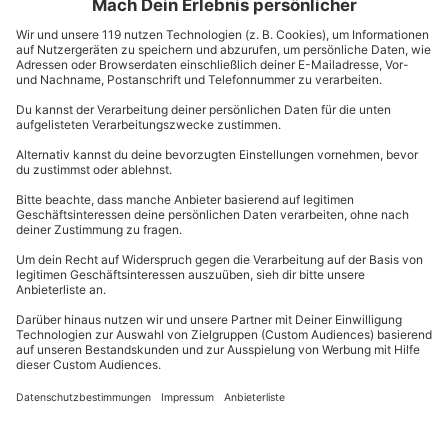
will nun wirklich keiner in seinem Tee haben, oder?
Die Früchte der eigenen Teekreation sollten ebenfalls
getrocknet werden. Schneide sie dazu in kleinere
Stücke. Bei der Mischung sind Deiner Fantasie nahezu
keine Grenzen gesetzt: Beeren, Äpfel, Birnen, Kirschen,
Mangos, Kiwis, Ananas, Ingwer und vieles mehr. Von
der exotischen Mischung bis zu heimischem Obst, von
winterlich-würzig mit Kardamom, Zimt und Anis bis
feurig scharf mit frischem Ingwer oder Chili, hier
kannst Du Dich völlig austoben. Getrocknet werden die
Fruchtstücke am besten in einem Ofen bei 50°C für 5
bis 8 Stunden oder in einem speziellen Dörrgerät. Beim
Trocknen im Backofen solltest Du unbedingt darauf
achten, dass die Feuchtigkeit auch entweichen kann.
Dafür beispielsweise einfach einen Holzlöffel in die Tür
klemmen, um sie offenzuhalten.