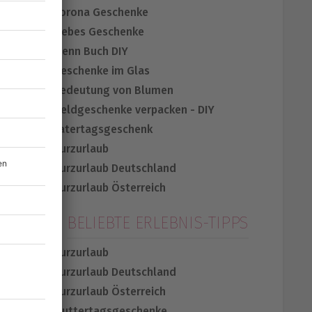
Corona Geschenke
Liebes Geschenke
Wenn Buch DIY
Geschenke im Glas
Bedeutung von Blumen
Geldgeschenke verpacken - DIY
Vatertagsgeschenk
Kurzurlaub
Kurzurlaub Deutschland
Kurzurlaub Österreich
BELIEBTE ERLEBNIS-TIPPS
Kurzurlaub
Kurzurlaub Deutschland
Kurzurlaub Österreich
Muttertagsgeschenke