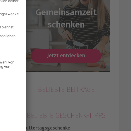
Gemeinsamzeit
schenken
Jetzt entdecken
BELIEBTE BEITRÄGE
BELIEBTE GESCHENK-TIPPS
Muttertagsgeschenke