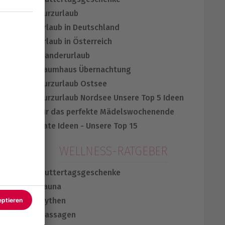
Kurzurlaub
Urlaub in Deutschland
Urlaub in Österreich
Wanderurlaub
Baumhaus Übernachtung
Kurzurlaub Ostsee
Kurzurlaub Nordsee
Unsere Top 5 Ideen
für das perfekte Mädelswochenende
Date Ideen - Unsere Top 15
WELLNESS-RATGEBER
Muttertagsgeschenke
Sauna
Mythen
Massagen