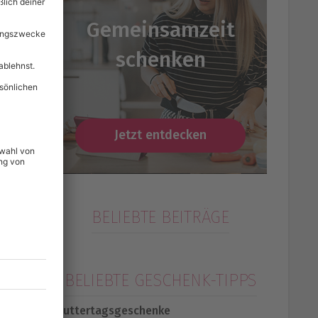
Gemeinsamzeit
schenken
Jetzt entdecken
BELIEBTE BEITRÄGE
BELIEBTE GESCHENK-TIPPS
Muttertagsgeschenke