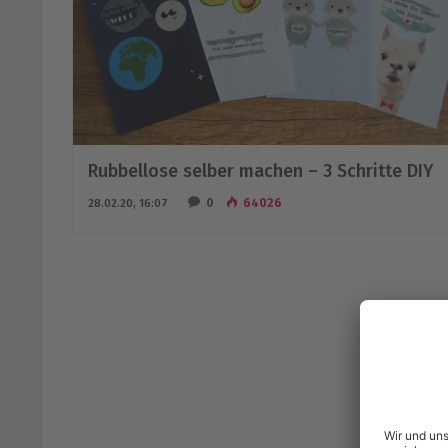
Rubbellose selber machen – 3 Schritte DIY
0
64026
28.02.20, 16:07