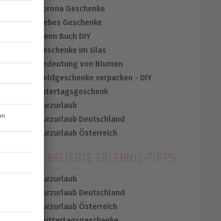
Corona Geschenke
Liebes Geschenke
Wenn Buch DIY
Geschenke im Glas
Bedeutung von Blumen
Geldgeschenke verpacken - DIY
Vatertagsgeschenk
Kurzurlaub
Kurzurlaub Deutschland
Kurzurlaub Österreich
BELIEBTE ERLEBNIS-TIPPS
Kurzurlaub
Kurzurlaub Deutschland
Kurzurlaub Österreich
Muttertagsgeschenke