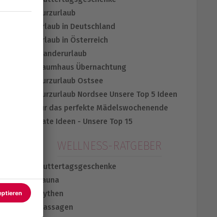
Kurzurlaub
Urlaub in Deutschland
Urlaub in Österreich
Wanderurlaub
Baumhaus Übernachtung
Kurzurlaub Ostsee
Kurzurlaub Nordsee
Unsere Top 5 Ideen
für das perfekte Mädelswochenende
Date Ideen - Unsere Top 15
WELLNESS-RATGEBER
Muttertagsgeschenke
Sauna
Mythen
Massagen